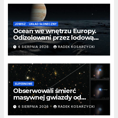
JOWISZ
UKŁAD SŁONECZNY
Ocean we wnętrzu Europy.
Odizolowani przez lodową
barierę
6 SIERPNIA 2026
RADEK KOSARZYCKI
SUPERNOWE
Obserwowali śmierć
masywnej gwiazdy od
samego początku. Niezwykle
6 SIERPNIA 2026
RADEK KOSARZYCKI
cenne dane