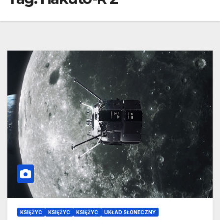
KSIĘŻYC
KSIĘŻYC
KSIĘŻYC
UKŁAD SŁONECZNY