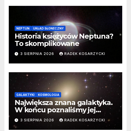
NEPTUN
UKŁAD SŁONECZNY
Historia księżyców Neptuna?
To skomplikowane
3 SIERPNIA 2026
RADEK KOSARZYCKI
GALAKTYKI
KOSMOLOGIA
Największa znana galaktyka.
W końcu poznaliśmy jej
faktyczne wymiary
3 SIERPNIA 2026
RADEK KOSARZYCKI