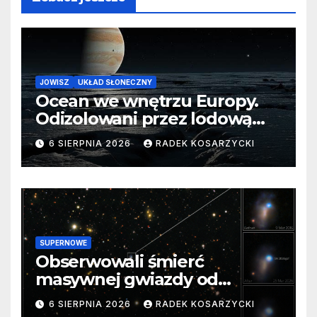
JOWISZ
UKŁAD SŁONECZNY
Ocean we wnętrzu Europy.
Odizolowani przez lodową
barierę
6 SIERPNIA 2026
RADEK KOSARZYCKI
SUPERNOWE
Obserwowali śmierć
masywnej gwiazdy od
samego początku. Niezwykle
6 SIERPNIA 2026
RADEK KOSARZYCKI
cenne dane