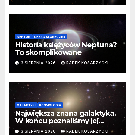
NEPTUN
UKŁAD SŁONECZNY
Historia księżyców Neptuna?
To skomplikowane
3 SIERPNIA 2026
RADEK KOSARZYCKI
GALAKTYKI
KOSMOLOGIA
Największa znana galaktyka.
W końcu poznaliśmy jej
faktyczne wymiary
3 SIERPNIA 2026
RADEK KOSARZYCKI