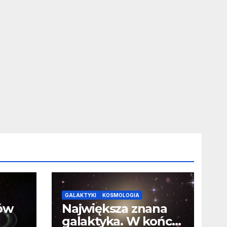
GALAKTYKI
KOSMOLOGIA
ców
Największa znana
galaktyka. W końcu