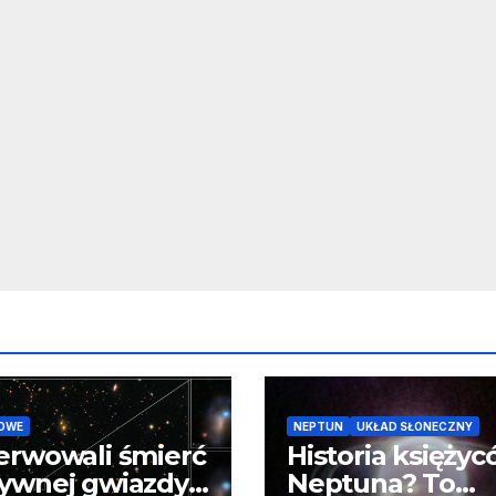
OWE
NEPTUN
UKŁAD SŁONECZNY
erwowali śmierć
Historia księży
ywnej gwiazdy
Neptuna? To