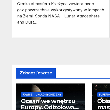
Cienka atmosfera Księżyca zawiera neon –
gaz powszechnie wykorzystywany w lampach
na Ziemi. Sonda NASA – Lunar Atmosphere
and Dust…
Zobacz jeszcze
JOWISZ
UKŁAD SŁONECZNY
SUPERN
Ocean we wnętrzu
Obs
Europy. Odizolowani
mas