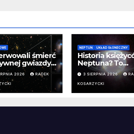
OWE
NEPTUN
UKŁAD SŁONECZNY
erwowali śmierć
Historia księży
ywnej gwiazdy
Neptuna? To
samego
skomplikowane
ERPNIA 2026
RADEK
3 SIERPNIA 2026
RA
ątku.
zwykle cenne
ZYCKI
KOSARZYCKI
e