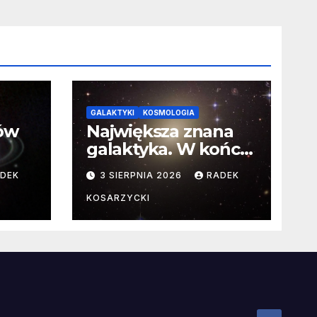
GALAKTYKI
KOSMOLOGIA
ców
Największa znana
galaktyka. W końcu
poznaliśmy jej
DEK
3 SIERPNIA 2026
RADEK
faktyczne wymiary
KOSARZYCKI