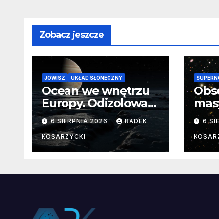
Zobacz jeszcze
JOWISZ
UKŁAD SŁONECZNY
SUPERN
Ocean we wnętrzu
Obs
Europy. Odizolowani
mas
przez lodową
od 
6 SIERPNIA 2026
RADEK
6 SI
barierę
pocz
Nie
KOSARZYCKI
KOSAR
dan