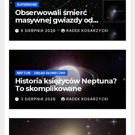
SUPERNOWE
Obserwowali śmierć
masywnej gwiazdy od
samego początku. Niezwykle
6 SIERPNIA 2026
RADEK KOSARZYCKI
cenne dane
NEPTUN
UKŁAD SŁONECZNY
Historia księżyców Neptuna?
To skomplikowane
3 SIERPNIA 2026
RADEK KOSARZYCKI