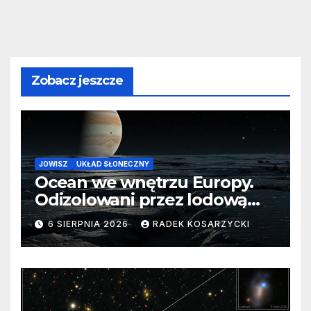
Zobacz jeszcze
JOWISZ
UKŁAD SŁONECZNY
Ocean we wnętrzu Europy.
Odizolowani przez lodową
barierę
6 SIERPNIA 2026
RADEK KOSARZYCKI