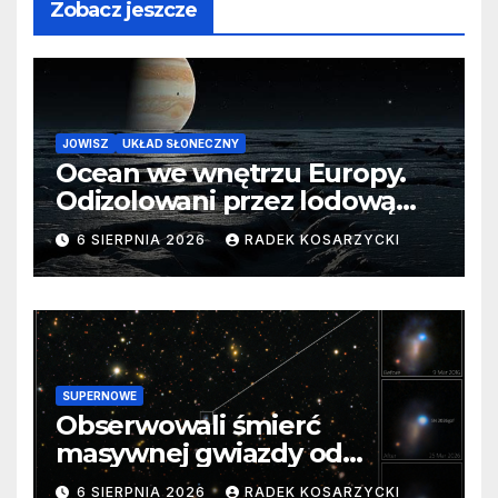
Zobacz jeszcze
JOWISZ
UKŁAD SŁONECZNY
Ocean we wnętrzu Europy.
Odizolowani przez lodową
barierę
6 SIERPNIA 2026
RADEK KOSARZYCKI
SUPERNOWE
Obserwowali śmierć
masywnej gwiazdy od
samego początku. Niezwykle
6 SIERPNIA 2026
RADEK KOSARZYCKI