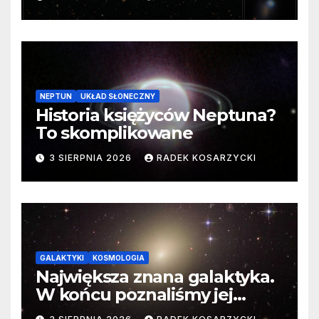
cenne dane
NEPTUN
UKŁAD SŁONECZNY
Historia księżyców Neptuna?
To skomplikowane
3 SIERPNIA 2026
RADEK KOSARZYCKI
GALAKTYKI
KOSMOLOGIA
Największa znana galaktyka.
W końcu poznaliśmy jej
faktyczne wymiary