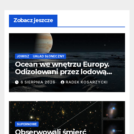
Zobacz jeszcze
JOWISZ
UKŁAD SŁONECZNY
Ocean we wnętrzu Europy.
Odizolowani przez lodową
barierę
6 SIERPNIA 2026
RADEK KOSARZYCKI
SUPERNOWE
Obserwowali śmierć