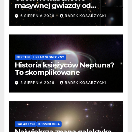
masywnej gwiazdy od
samego początku. Niezwykle
6 SIERPNIA 2026
RADEK KOSARZYCKI
cenne dane
NEPTUN
UKŁAD SŁONECZNY
Historia księżyców Neptuna?
To skomplikowane
3 SIERPNIA 2026
RADEK KOSARZYCKI
GALAKTYKI
KOSMOLOGIA
Największa znana galaktyka.