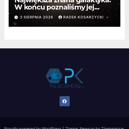
W końcu poznaliśmy jej
faktyczne wymiary
3 SIERPNIA 2026
RADEK KOSARZYCKI
Proudly powered by WordPress
|
Theme:
Newsup
by
Themeansar
.