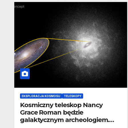
EKSPLORACJA KOSMOSU
TELESKOPY
Kosmiczny teleskop Nancy
Grace Roman będzie
galaktycznym archeologiem.
Przyjrzy się fascynującym