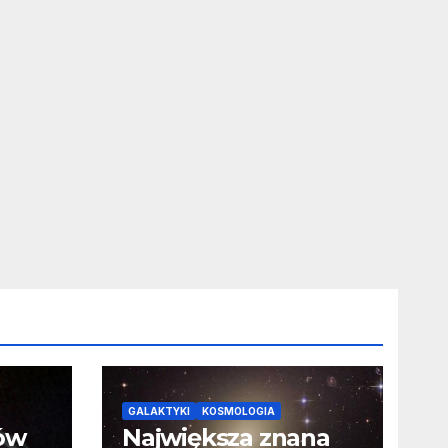
GALAKTYKI
KOSMOLOGIA
ców
Największa znana