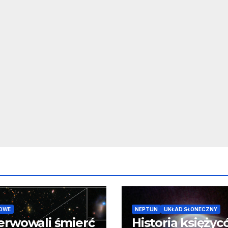
OWE
NEPTUN
UKŁAD SŁONECZNY
erwowali śmierć
Historia księży