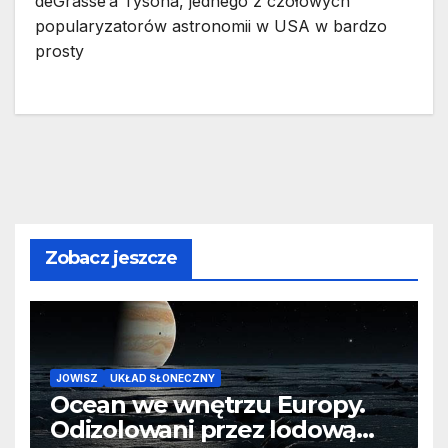
deGrasse’a Tysona, jednego z czołowych
popularyzatorów astronomii w USA w bardzo
prosty
Zobacz jeszcze
JOWISZ
UKŁAD SŁONECZNY
Ocean we wnętrzu Europy.
Odizolowani przez lodową