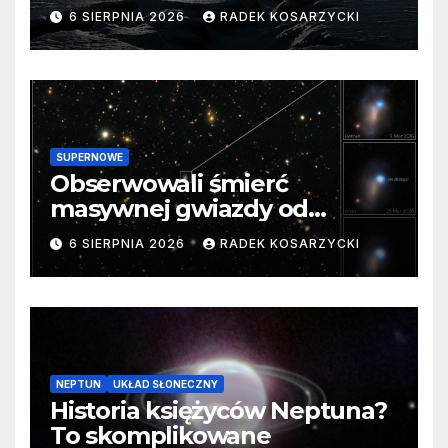
barierę
6 SIERPNIA 2026
RADEK KOSARZYCKI
SUPERNOWE
Obserwowali śmierć
masywnej gwiazdy od
samego początku. Niezwykle
6 SIERPNIA 2026
RADEK KOSARZYCKI
cenne dane
NEPTUN
UKŁAD SŁONECZNY
Historia księżyców Neptuna?
To skomplikowane