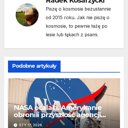
Radek Kosarzycki
Piszę o kosmosie bezustannie
od 2015 roku. Jak nie piszę o
kosmosie, to pewnie łażę po
lesie lub łąkach z psami.
Podobne artykuły
NASA ocalała. Amerykanie
obronili przyszłość agencji
przed Trumpem
STY 17, 2026