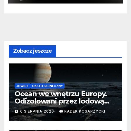
Zobacz jeszcze
JOWISZ
UKŁAD SŁONECZNY
Ocean we wnętrzu Europy.
Odizolowani przez lodową
barierę
6 SIERPNIA 2026
RADEK KOSARZYCKI