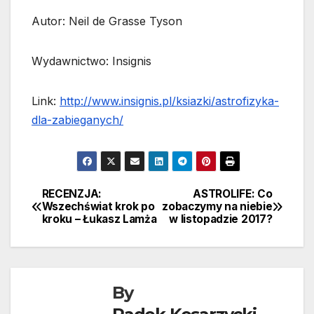
Autor: Neil de Grasse Tyson
Wydawnictwo: Insignis
Link:
http://www.insignis.pl/ksiazki/astrofizyka-
dla-zabieganych/
RECENZJA:
ASTROLIFE: Co
Nawigacja
Wszechświat krok po
zobaczymy na niebie
kroku – Łukasz Lamża
w listopadzie 2017?
wpisu
By