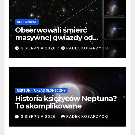
SUPERNOWE
Obserwowali śmierć
masywnej gwiazdy od
samego początku. Niezwykle
6 SIERPNIA 2026
RADEK KOSARZYCKI
cenne dane
NEPTUN
UKŁAD SŁONECZNY
Historia księżyców Neptuna?
To skomplikowane
3 SIERPNIA 2026
RADEK KOSARZYCKI