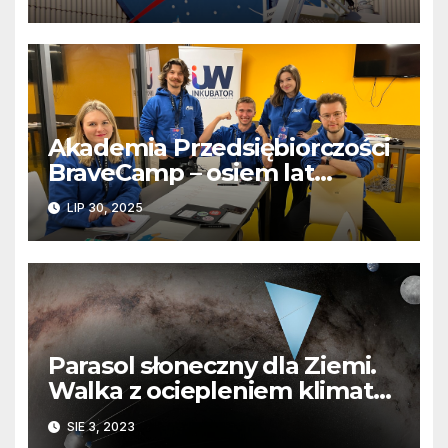
Akademia Przedsiębiorczości
BraveCamp – osiem lat
programu, który zmienia
LIP 30, 2025
marzenia w realne projekty
Parasol słoneczny dla Ziemi.
Walka z ociepleniem klimatu
z kosmosu
SIE 3, 2023