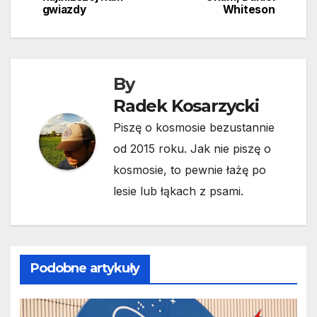
wpisu
gwiazdy
Whiteson
By
Radek Kosarzycki
Piszę o kosmosie bezustannie
od 2015 roku. Jak nie piszę o
kosmosie, to pewnie łażę po
lesie lub łąkach z psami.
Podobne artykuły