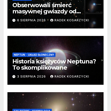
Obserwowali śmierć
masywnej gwiazdy od
samego początku. Niezwykle
6 SIERPNIA 2026
RADEK KOSARZYCKI
cenne dane
NEPTUN
UKŁAD SŁONECZNY
Historia księżyców Neptuna?
To skomplikowane
3 SIERPNIA 2026
RADEK KOSARZYCKI