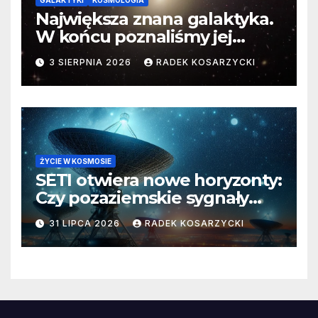
GALAKTYKI
KOSMOLOGIA
Największa znana galaktyka.
W końcu poznaliśmy jej
faktyczne wymiary
3 SIERPNIA 2026
RADEK KOSARZYCKI
ŻYCIE W KOSMOSIE
SETI otwiera nowe horyzonty:
Czy pozaziemskie sygnały
czekają w nieoczekiwanych
31 LIPCA 2026
RADEK KOSARZYCKI
miejscach?