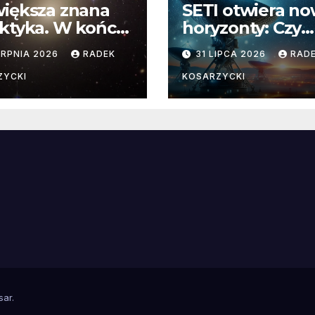
iększa znana
SETI otwiera n
ktyka. W końcu
horyzonty: Czy
aliśmy jej
pozaziemskie
ERPNIA 2026
RADEK
31 LIPCA 2026
RAD
yczne wymiary
sygnały czekają
nieoczekiwanyc
ZYCKI
KOSARZYCKI
miejscach?
sar
.