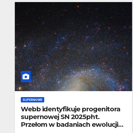
SUPERNOWE
Webb identyfikuje progenitora
supernowej SN 2025pht.
Przełom w badaniach ewolucji
masywnych gwiazd