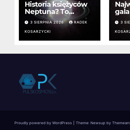
Historia księżyców
Najw
Neptuna? To
gala
skomplikowane
pozn
3 SIERPNIA 2026
RADEK
3 SI
fakt
KOSARZYCKI
KOSAR
Proudly powered by WordPress
|
Theme:
Newsup
by
Themean