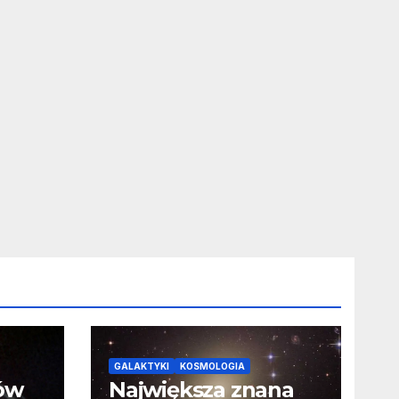
GALAKTYKI
KOSMOLOGIA
ców
Największa znana