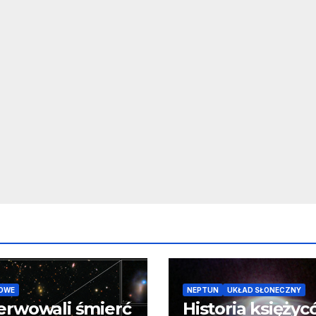
OWE
NEPTUN
UKŁAD SŁONECZNY
erwowali śmierć
Historia księży