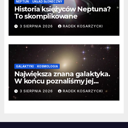
NEPTUN
UKŁAD SŁONECZNY
Historia księżyców Neptuna?
To skomplikowane
3 SIERPNIA 2026
RADEK KOSARZYCKI
GALAKTYKI
KOSMOLOGIA
Największa znana galaktyka.
W końcu poznaliśmy jej
faktyczne wymiary
3 SIERPNIA 2026
RADEK KOSARZYCKI