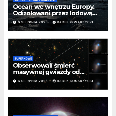
Ocean we wnętrzu Europy.
Odizolowani przez lodową
barierę
6 SIERPNIA 2026
RADEK KOSARZYCKI
SUPERNOWE
Obserwowali śmierć
masywnej gwiazdy od
samego początku. Niezwykle
6 SIERPNIA 2026
RADEK KOSARZYCKI
cenne dane