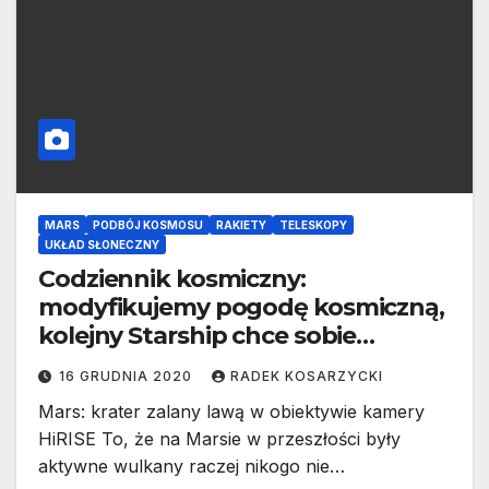
MARS
PODBÓJ KOSMOSU
RAKIETY
TELESKOPY
UKŁAD SŁONECZNY
Codziennik kosmiczny:
modyfikujemy pogodę kosmiczną,
kolejny Starship chce sobie
podskoczyć
16 GRUDNIA 2020
RADEK KOSARZYCKI
Mars: krater zalany lawą w obiektywie kamery
HiRISE To, że na Marsie w przeszłości były
aktywne wulkany raczej nikogo nie…