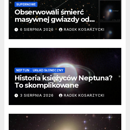
SUPERNOWE
Obserwowali śmierć
masywnej gwiazdy od
samego początku. Niezwykle
6 SIERPNIA 2026
RADEK KOSARZYCKI
cenne dane
NEPTUN
UKŁAD SŁONECZNY
Historia księżyców Neptuna?
To skomplikowane
3 SIERPNIA 2026
RADEK KOSARZYCKI