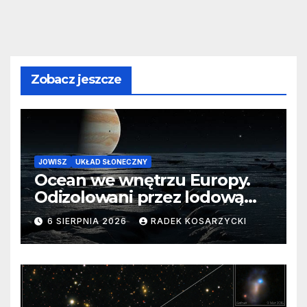
Zobacz jeszcze
JOWISZ
UKŁAD SŁONECZNY
Ocean we wnętrzu Europy.
Odizolowani przez lodową
barierę
6 SIERPNIA 2026
RADEK KOSARZYCKI