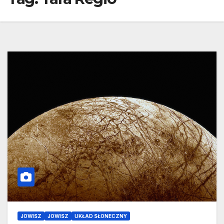
JOWISZ
JOWISZ
UKŁAD SŁONECZNY