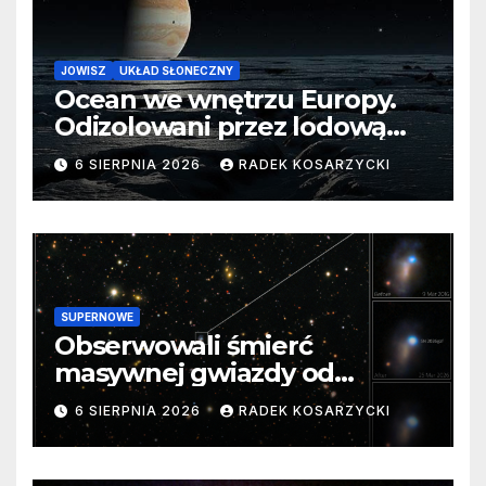
JOWISZ
UKŁAD SŁONECZNY
Ocean we wnętrzu Europy.
Odizolowani przez lodową
barierę
6 SIERPNIA 2026
RADEK KOSARZYCKI
SUPERNOWE
Obserwowali śmierć
masywnej gwiazdy od
samego początku. Niezwykle
6 SIERPNIA 2026
RADEK KOSARZYCKI
cenne dane