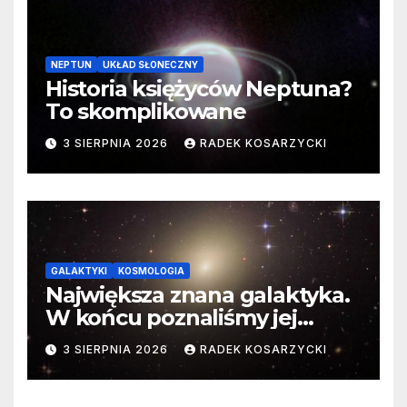
NEPTUN
UKŁAD SŁONECZNY
Historia księżyców Neptuna?
To skomplikowane
3 SIERPNIA 2026
RADEK KOSARZYCKI
GALAKTYKI
KOSMOLOGIA
Największa znana galaktyka.
W końcu poznaliśmy jej
faktyczne wymiary
3 SIERPNIA 2026
RADEK KOSARZYCKI