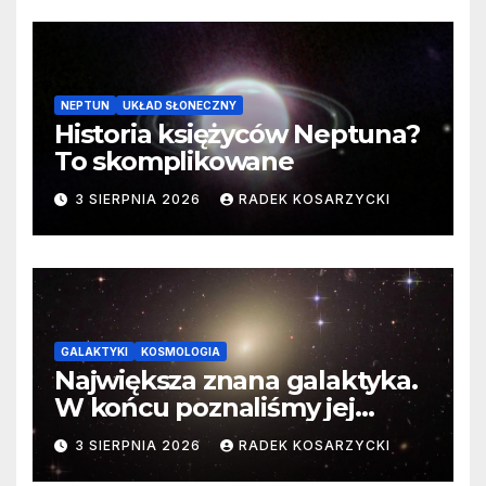
NEPTUN
UKŁAD SŁONECZNY
Historia księżyców Neptuna?
To skomplikowane
3 SIERPNIA 2026
RADEK KOSARZYCKI
GALAKTYKI
KOSMOLOGIA
Największa znana galaktyka.
W końcu poznaliśmy jej
faktyczne wymiary
3 SIERPNIA 2026
RADEK KOSARZYCKI