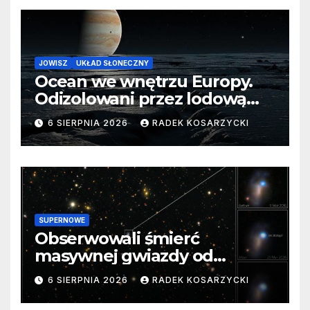
JOWISZ
UKŁAD SŁONECZNY
Ocean we wnętrzu Europy.
Odizolowani przez lodową
barierę
6 SIERPNIA 2026
RADEK KOSARZYCKI
SUPERNOWE
Obserwowali śmierć
masywnej gwiazdy od
samego początku. Niezwykle
6 SIERPNIA 2026
RADEK KOSARZYCKI
cenne dane