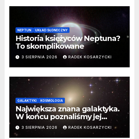
NEPTUN
UKŁAD SŁONECZNY
Historia księżyców Neptuna?
To skomplikowane
3 SIERPNIA 2026
RADEK KOSARZYCKI
GALAKTYKI
KOSMOLOGIA
Największa znana galaktyka.
W końcu poznaliśmy jej
faktyczne wymiary
3 SIERPNIA 2026
RADEK KOSARZYCKI