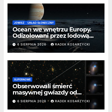
JOWISZ
UKŁAD SŁONECZNY
Ocean we wnętrzu Europy.
Odizolowani przez lodową
barierę
6 SIERPNIA 2026
RADEK KOSARZYCKI
SUPERNOWE
Obserwowali śmierć
masywnej gwiazdy od
samego początku. Niezwykle
6 SIERPNIA 2026
RADEK KOSARZYCKI
cenne dane