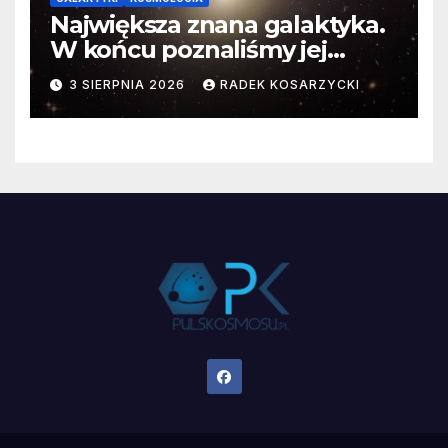
Największa znana galaktyka.
W końcu poznaliśmy jej
faktyczne wymiary
3 SIERPNIA 2026
RADEK KOSARZYCKI