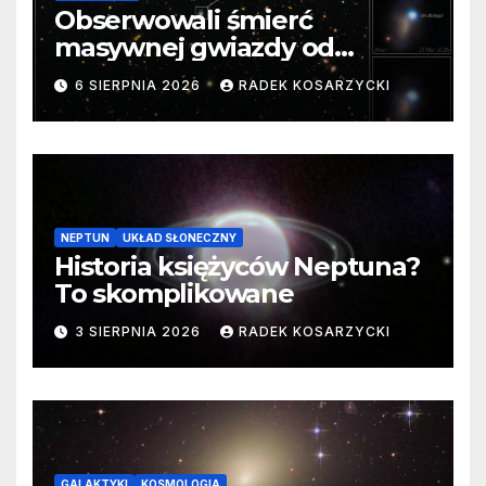
Obserwowali śmierć
masywnej gwiazdy od
samego początku. Niezwykle
6 SIERPNIA 2026
RADEK KOSARZYCKI
cenne dane
NEPTUN
UKŁAD SŁONECZNY
Historia księżyców Neptuna?
To skomplikowane
3 SIERPNIA 2026
RADEK KOSARZYCKI
GALAKTYKI
KOSMOLOGIA