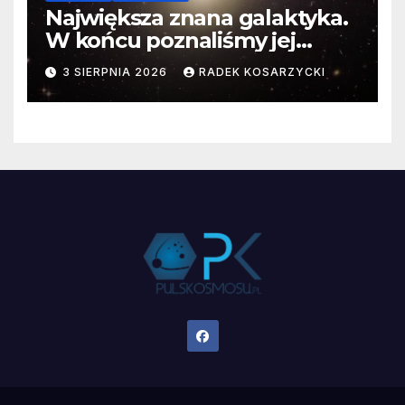
Największa znana galaktyka.
W końcu poznaliśmy jej
faktyczne wymiary
3 SIERPNIA 2026
RADEK KOSARZYCKI