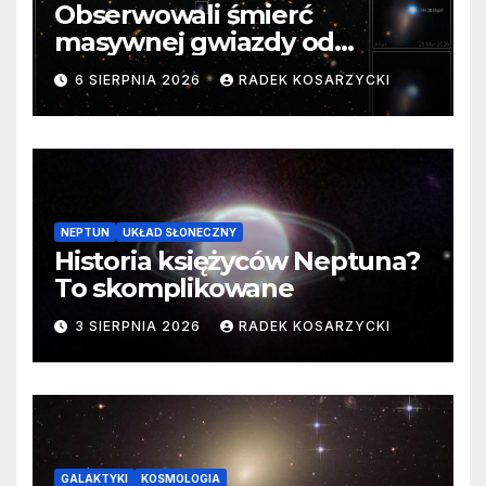
Obserwowali śmierć
masywnej gwiazdy od
samego początku. Niezwykle
6 SIERPNIA 2026
RADEK KOSARZYCKI
cenne dane
NEPTUN
UKŁAD SŁONECZNY
Historia księżyców Neptuna?
To skomplikowane
3 SIERPNIA 2026
RADEK KOSARZYCKI
GALAKTYKI
KOSMOLOGIA