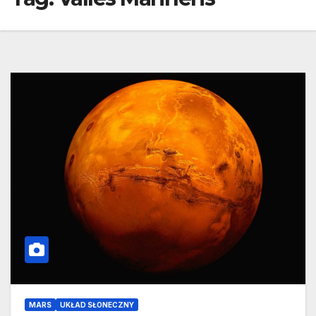
MARS
UKŁAD SŁONECZNY