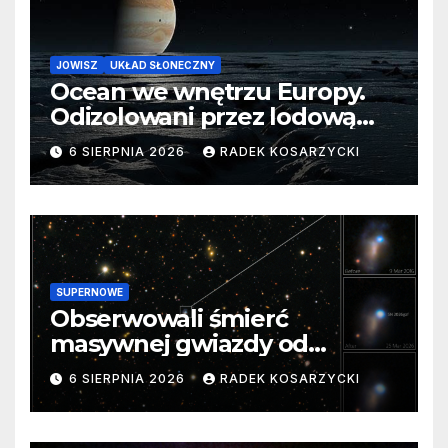
JOWISZ
UKŁAD SŁONECZNY
Ocean we wnętrzu Europy.
Odizolowani przez lodową
barierę
6 SIERPNIA 2026
RADEK KOSARZYCKI
SUPERNOWE
Obserwowali śmierć
masywnej gwiazdy od
samego początku. Niezwykle
6 SIERPNIA 2026
RADEK KOSARZYCKI
cenne dane