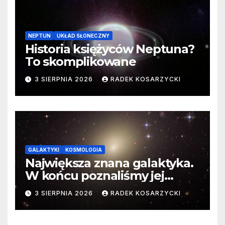
NEPTUN
UKŁAD SŁONECZNY
Historia księżyców Neptuna?
To skomplikowane
3 SIERPNIA 2026
RADEK KOSARZYCKI
GALAKTYKI
KOSMOLOGIA
Największa znana galaktyka.
W końcu poznaliśmy jej
faktyczne wymiary
3 SIERPNIA 2026
RADEK KOSARZYCKI