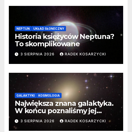
NEPTUN
UKŁAD SŁONECZNY
Historia księżyców Neptuna?
To skomplikowane
3 SIERPNIA 2026
RADEK KOSARZYCKI
GALAKTYKI
KOSMOLOGIA
Największa znana galaktyka.
W końcu poznaliśmy jej
faktyczne wymiary
3 SIERPNIA 2026
RADEK KOSARZYCKI