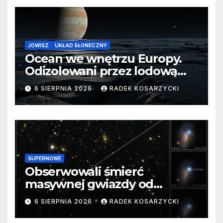
JOWISZ
UKŁAD SŁONECZNY
Ocean we wnętrzu Europy.
Odizolowani przez lodową
barierę
6 SIERPNIA 2026
RADEK KOSARZYCKI
SUPERNOWE
Obserwowali śmierć
masywnej gwiazdy od
samego początku. Niezwykle
6 SIERPNIA 2026
RADEK KOSARZYCKI
cenne dane