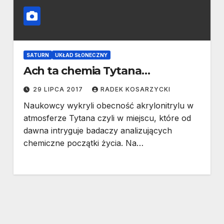
SATURN
UKŁAD SŁONECZNY
Ach ta chemia Tytana…
29 LIPCA 2017
RADEK KOSARZYCKI
Naukowcy wykryli obecność akrylonitrylu w
atmosferze Tytana czyli w miejscu, które od
dawna intryguje badaczy analizujących
chemiczne początki życia. Na…