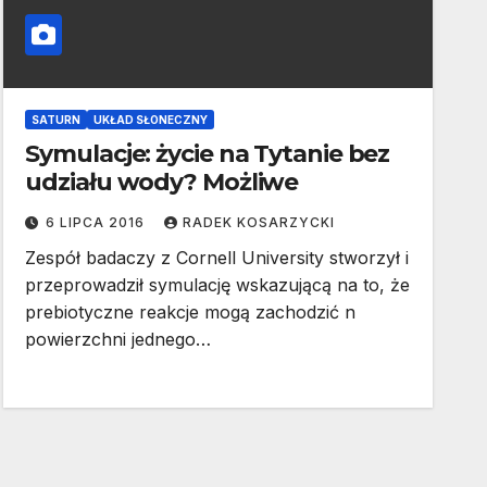
SATURN
UKŁAD SŁONECZNY
Symulacje: życie na Tytanie bez
udziału wody? Możliwe
6 LIPCA 2016
RADEK KOSARZYCKI
Zespół badaczy z Cornell University stworzył i
przeprowadził symulację wskazującą na to, że
prebiotyczne reakcje mogą zachodzić n
powierzchni jednego…