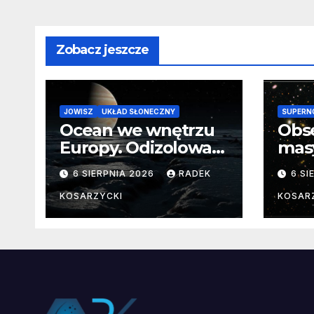
Zobacz jeszcze
JOWISZ
UKŁAD SŁONECZNY
SUPERN
Ocean we wnętrzu
Obs
Europy. Odizolowani
mas
przez lodową
od 
6 SIERPNIA 2026
RADEK
6 SI
barierę
pocz
Nie
KOSARZYCKI
KOSAR
dan