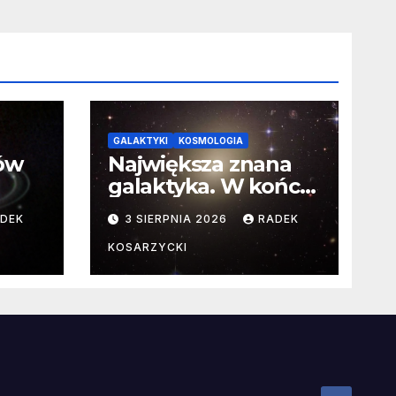
GALAKTYKI
KOSMOLOGIA
ców
Największa znana
galaktyka. W końcu
poznaliśmy jej
DEK
3 SIERPNIA 2026
RADEK
faktyczne wymiary
KOSARZYCKI