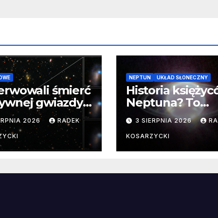
OWE
NEPTUN
UKŁAD SŁONECZNY
erwowali śmierć
Historia księży
ywnej gwiazdy
Neptuna? To
samego
skomplikowane
ERPNIA 2026
RADEK
3 SIERPNIA 2026
RA
ątku.
zwykle cenne
ZYCKI
KOSARZYCKI
e