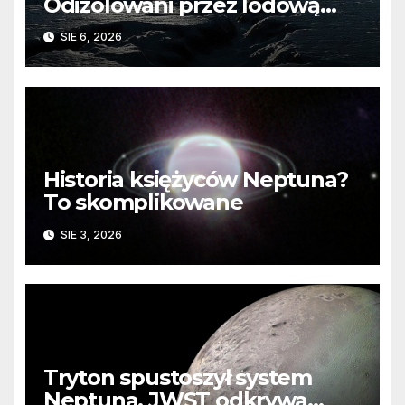
Odizolowani przez lodową
barierę
SIE 6, 2026
Historia księżyców Neptuna?
To skomplikowane
SIE 3, 2026
Tryton spustoszył system
Neptuna. JWST odkrywa