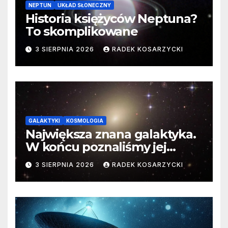
NEPTUN
UKŁAD SŁONECZNY
Historia księżyców Neptuna?
To skomplikowane
3 SIERPNIA 2026
RADEK KOSARZYCKI
GALAKTYKI
KOSMOLOGIA
Największa znana galaktyka.
W końcu poznaliśmy jej
faktyczne wymiary
3 SIERPNIA 2026
RADEK KOSARZYCKI