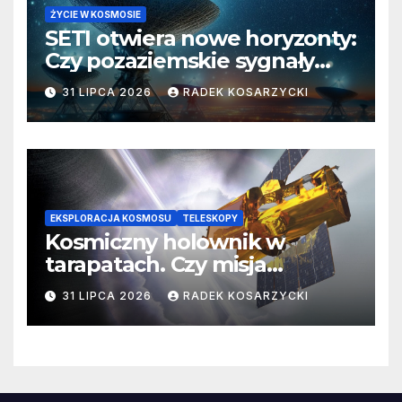
ŻYCIE W KOSMOSIE
SETI otwiera nowe horyzonty:
Czy pozaziemskie sygnały
czekają w nieoczekiwanych
31 LIPCA 2026
RADEK KOSARZYCKI
miejscach?
EKSPLORACJA KOSMOSU
TELESKOPY
Kosmiczny holownik w
tarapatach. Czy misja
ratowania Teleskopu Swift
31 LIPCA 2026
RADEK KOSARZYCKI
jest zagrożona?