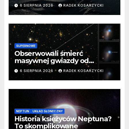
barierę
6 SIERPNIA 2026
RADEK KOSARZYCKI
SUPERNOWE
Obserwowali śmierć
masywnej gwiazdy od
samego początku. Niezwykle
6 SIERPNIA 2026
RADEK KOSARZYCKI
cenne dane
NEPTUN
UKŁAD SŁONECZNY
Historia księżyców Neptuna?
To skomplikowane