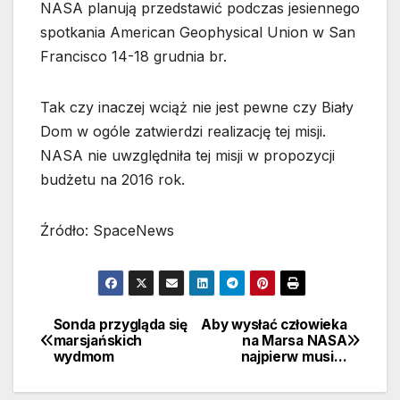
NASA planują przedstawić podczas jesiennego
spotkania American Geophysical Union w San
Francisco 14-18 grudnia br.
Tak czy inaczej wciąż nie jest pewne czy Biały
Dom w ogóle zatwierdzi realizację tej misji.
NASA nie uwzględniła tej misji w propozycji
budżetu na 2016 rok.
Źródło: SpaceNews
Sonda przygląda się
Aby wysłać człowieka
Nawigacja
marsjańskich
na Marsa NASA
wydmom
najpierw musi…
wpisu