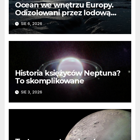
Ocean we wnętrzu Europy.
Odizolowani przez lodową
barierę
SIE 6, 2026
Historia księżyców Neptuna?
To skomplikowane
SIE 3, 2026