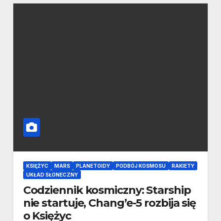
KSIĘŻYC
MARS
PLANETOIDY
PODBÓJ KOSMOSU
RAKIETY
UKŁAD SŁONECZNY
Codziennik kosmiczny: Starship
nie startuje, Chang’e-5 rozbija się
o Księżyc