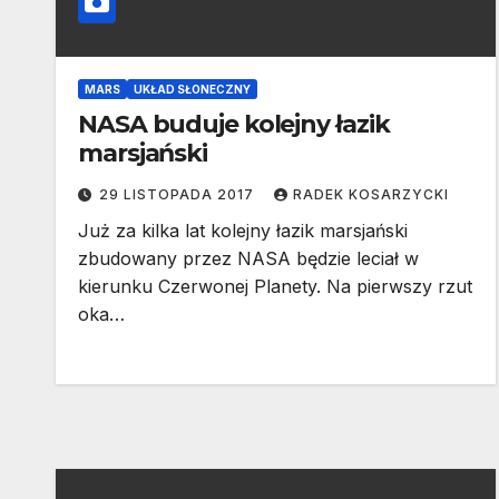
MARS
UKŁAD SŁONECZNY
NASA buduje kolejny łazik
marsjański
29 LISTOPADA 2017
RADEK KOSARZYCKI
Już za kilka lat kolejny łazik marsjański
zbudowany przez NASA będzie leciał w
kierunku Czerwonej Planety. Na pierwszy rzut
oka…