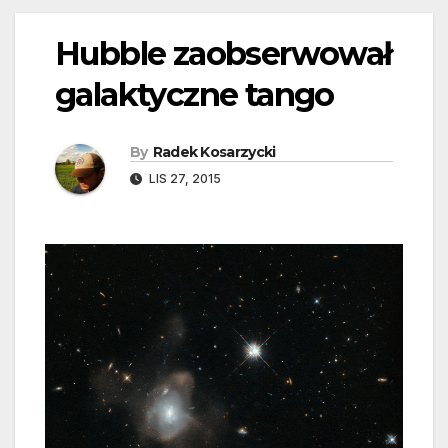
Hubble zaobserwował
galaktyczne tango
By
Radek Kosarzycki
LIS 27, 2015