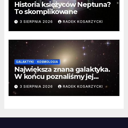
Historia księżyców Neptuna?
To skomplikowane
3 SIERPNIA 2026
RADEK KOSARZYCKI
GALAKTYKI
KOSMOLOGIA
Największa znana galaktyka.
W końcu poznaliśmy jej
faktyczne wymiary
3 SIERPNIA 2026
RADEK KOSARZYCKI