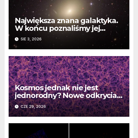
Największa znana galaktyka.
W końcu poznaliśmy jej
faktyczne wymiary
SIE 3, 2026
Kosmos jednak nie jest
jednorodny? Nowe odkrycia
DESI burzą fundamentalne
CZE 29, 2026
zasady kosmologii