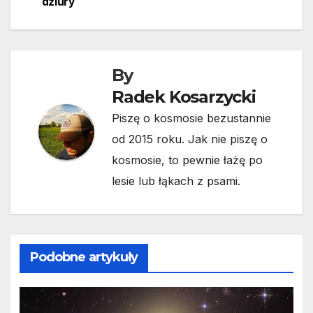
wpisu
dziury
By
Radek Kosarzycki
Piszę o kosmosie bezustannie
od 2015 roku. Jak nie piszę o
kosmosie, to pewnie łażę po
lesie lub łąkach z psami.
Podobne artykuły