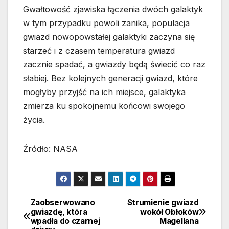
Gwałtowość zjawiska łączenia dwóch galaktyk
w tym przypadku powoli zanika, populacja
gwiazd nowopowstałej galaktyki zaczyna się
starzeć i z czasem temperatura gwiazd
zacznie spadać, a gwiazdy będą świecić co raz
słabiej. Bez kolejnych generacji gwiazd, które
mogłyby przyjść na ich miejsce, galaktyka
zmierza ku spokojnemu końcowi swojego
życia.
Źródło: NASA
Zaobserwowano
Strumienie gwiazd
Nawigacja
gwiazdę, która
wokół Obłoków
wpadła do czarnej
Magellana