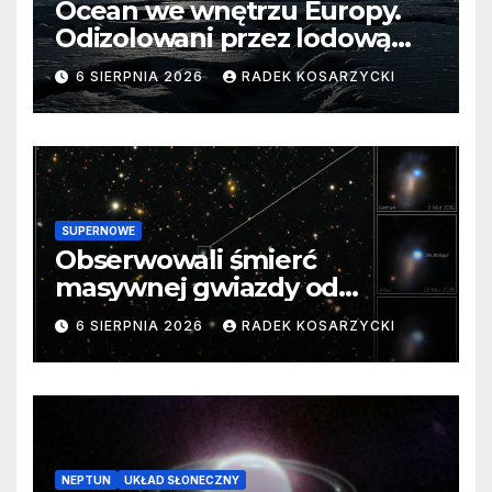
Ocean we wnętrzu Europy.
Odizolowani przez lodową
barierę
6 SIERPNIA 2026
RADEK KOSARZYCKI
SUPERNOWE
Obserwowali śmierć
masywnej gwiazdy od
samego początku. Niezwykle
6 SIERPNIA 2026
RADEK KOSARZYCKI
cenne dane
NEPTUN
UKŁAD SŁONECZNY