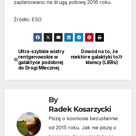
zaplanowano na drugą połowę 2016 roku.
Źródło: ESO
Ultra-szybkie wiatry
Dowód na to, że
Nawigacja
rentgenowskie w
niektóre galaktyki to
galaktyce podobnej
kłamcy (LIERs)
wpisu
do Drogi Mlecznej
By
Radek Kosarzycki
Piszę o kosmosie bezustannie
od 2015 roku. Jak nie piszę o