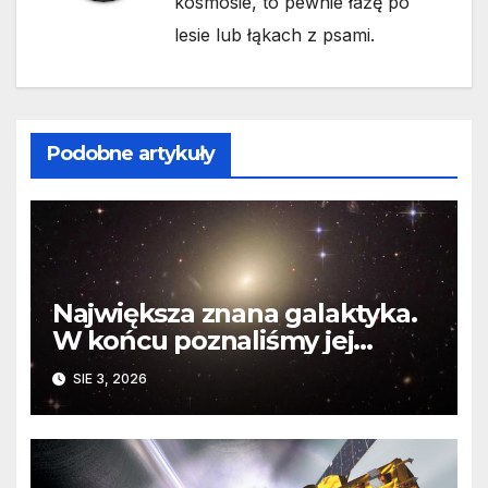
kosmosie, to pewnie łażę po
lesie lub łąkach z psami.
Podobne artykuły
Największa znana galaktyka.
W końcu poznaliśmy jej
faktyczne wymiary
SIE 3, 2026