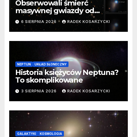
Obserwowali śmierć
masywnej gwiazdy od
samego początku. Niezwykle
6 SIERPNIA 2026
RADEK KOSARZYCKI
cenne dane
NEPTUN
UKŁAD SŁONECZNY
Historia księżyców Neptuna?
To skomplikowane
3 SIERPNIA 2026
RADEK KOSARZYCKI
GALAKTYKI
KOSMOLOGIA