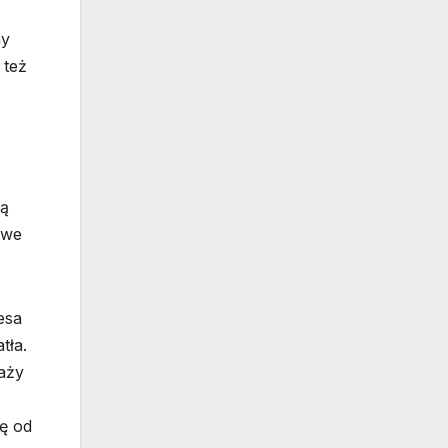
ny
 też
ją
owe
esa
tła.
aży
ię od