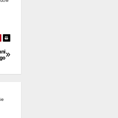
adów
hni
go
ie