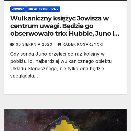
JOWISZ
UKŁAD SŁONECZNY
Wulkaniczny księżyc Jowisza w
centrum uwagi. Będzie go
obserwowało trio: Hubble, Juno i
James Webb
30 SIERPNIA 2023
RADEK KOSARZYCKI
Gdy sonda Juno przeleci po raz kolejny w
pobliżu Io, najbardziej wulkanicznego obiektu
Układu Słonecznego, nie tylko ona będzie
spoglądała…