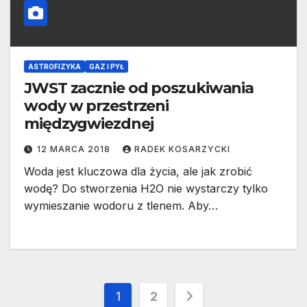
ASTROFIZYKA
GAZ I PYŁ
JWST zacznie od poszukiwania
wody w przestrzeni
międzygwiezdnej
12 MARCA 2018
RADEK KOSARZYCKI
Woda jest kluczowa dla życia, ale jak zrobić
wodę? Do stworzenia H2O nie wystarczy tylko
wymieszanie wodoru z tlenem. Aby…
Stronicowanie
1
2