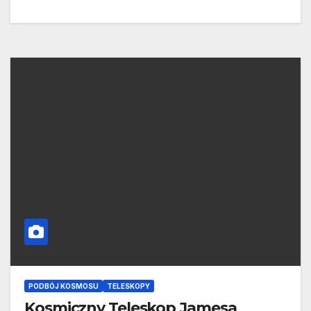
PODBÓJ KOSMOSU
TELESKOPY
Kosmiczny Teleskop Jamesa