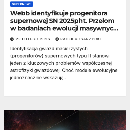
SUPERNOWE
Webb identyfikuje progenitora
supernowej SN 2025pht. Przełom
w badaniach ewolucji masywnych
gwiazd
23 LUTEGO 2026
RADEK KOSARZYCKI
Identyfikacja gwiazd macierzystych
(progenitorów) supernowych typu II stanowi
jeden z kluczowych problemów współczesnej
astrofizyki gwiazdowej. Choć modele ewolucyjne
jednoznacznie wskazują…