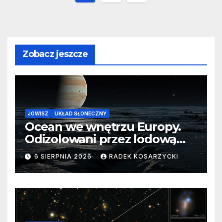
wpisów
Zobacz jeszcze
JOWISZ
UKŁAD SŁONECZNY
Ocean we wnętrzu Europy.
Odizolowani przez lodową
barierę
6 SIERPNIA 2026
RADEK KOSARZYCKI