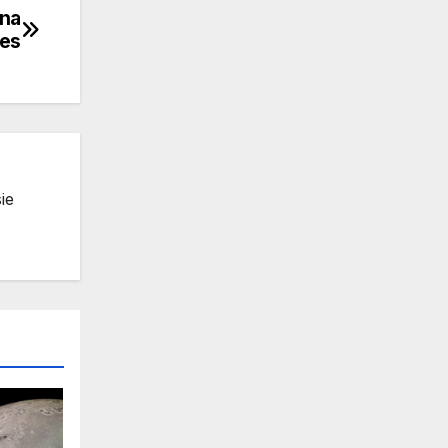
 na
es
ie