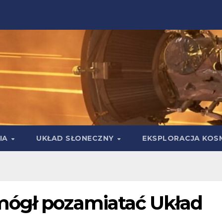
IA
UKŁAD SŁONECZNY
EKSPLORACJA KOS
mógł pozamiatać Układ