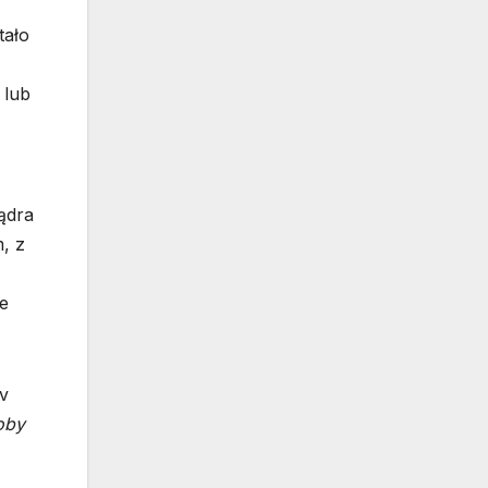
tało
 lub
ądra
, z
e
v
oby