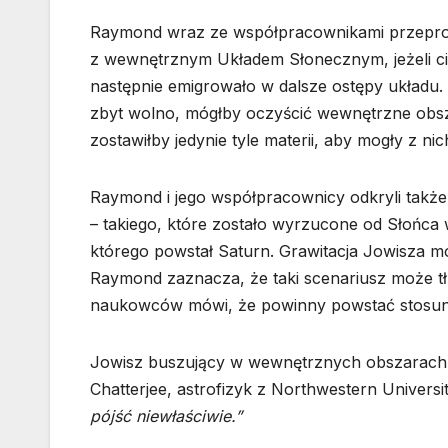
Raymond wraz ze współpracownikami przeprow
z wewnętrznym Układem Słonecznym, jeżeli ciał
następnie emigrowało w dalsze ostępy układu. 
zbyt wolno, mógłby oczyścić wewnętrzne obsza
zostawiłby jedynie tyle materii, aby mogły z nic
Raymond i jego współpracownicy odkryli takż
– takiego, które zostało wyrzucone od Słońca 
którego powstał Saturn. Grawitacja Jowisza mo
Raymond zaznacza, że taki scenariusz może t
naukowców mówi, że powinny powstać stosun
Jowisz buszujący w wewnętrznych obszarach
Chatterjee, astrofizyk z Northwestern Universit
pójść niewłaściwie.”