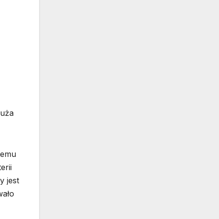
duża
 temu
erii
y jest
wało