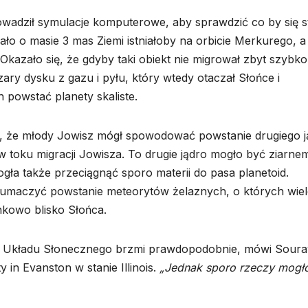
adził symulacje komputerowe, aby sprawdzić co by się s
o o masie 3 mas Ziemi istniałoby na orbicie Merkurego, a
Okazało się, że gdyby taki obiekt nie migrował zbyt szybko
ry dysku z gazu i pyłu, który wtedy otaczał Słońce i
h powstać planety skaliste.
e, że młody Jowisz mógł spowodować powstanie drugiego j
w toku migracji Jowisza. To drugie jądro mogło być ziarnem
gła także przeciągnąć sporo materii do pasa planetoid.
łumaczyć powstanie meteorytów żelaznych, o których wiel
kowo blisko Słońca.
 Układu Słonecznego brzmi prawdopodobnie, mówi Soura
y in Evanston w stanie Illinois.
„Jednak sporo rzeczy mogł