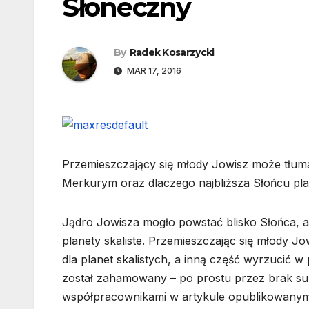
Słoneczny
By
Radek Kosarzycki
MAR 17, 2016
Przemieszczający się młody Jowisz może tłum
Merkurym oraz dlaczego najbliższa Słońcu plan
Jądro Jowisza mogło powstać blisko Słońca, 
planety skaliste. Przemieszczając się młody J
dla planet skalistych, a inną część wyrzucić 
został zahamowany – po prostu przez brak s
współpracownikami w artykule opublikowanym