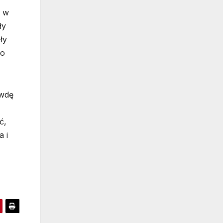
e w
ły
ły
 o
awdę
ć,
a i