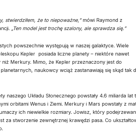
y, stwierdziłem, że to niepoważne,”
mówi Raymond z
ncji.
„Ten model jest trochę szalony, ale sprawdza się.”
ystych powszechnie występują w naszej galaktyce. Wiele
eskopu Kepler posiada liczne planety – niektóre nawet
dy niż Merkury. Mimo, że Kepler przeznaczony jest do
 planetarnych, naukowcy wciąż zastanawiają się skąd tak 
y naszego Układu Słonecznego powstały 4.6 miliarda lat
ymi orbitami Wenus i Ziemi. Merkury i Mars powstały z mat
łumaczy ich niewielkie rozmiary. Jowisz, który podejrzewan
est za stworzenie zewnętrznej krawędzi pasa. Co ukształto
o.