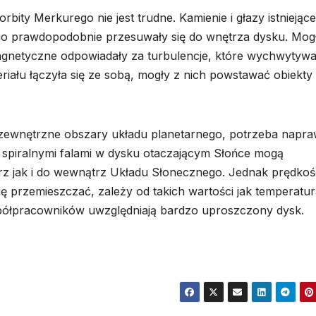
rbity Merkurego nie jest trudne. Kamienie i głazy istniejąc
o prawdopodobnie przesuwały się do wnętrza dysku. Mog
 magnetyczne odpowiadały za turbulencje, które wychwytywa
eriału łączyła się ze sobą, mogły z nich powstawać obiekty
w zewnętrzne obszary układu planetarnego, potrzeba napr
e spiralnymi falami w dysku otaczającym Słońce mogą
rz jak i do wewnątrz Układu Słonecznego. Jednak prędkoś
ię przemieszczać, zależy od takich wartości jak temperatur
półpracowników uwzględniają bardzo uproszczony dysk.