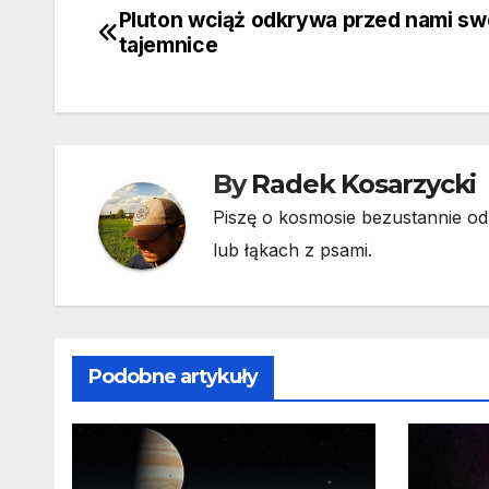
Pluton wciąż odkrywa przed nami sw
Nawigacja
tajemnice
wpisu
By
Radek Kosarzycki
Piszę o kosmosie bezustannie od 
lub łąkach z psami.
Podobne artykuły