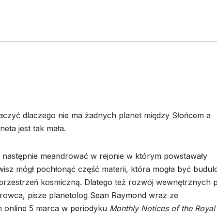
aczyć dlaczego nie ma żadnych planet między Słońcem a
eta jest tak mała.
a następnie meandrować w rejonie w którym powstawały
owisz mógł pochłonąć część materii, która mogła być budu
w przestrzeń kosmiczną. Dlatego też rozwój wewnętrznych p
urowca, pisze planetolog Sean Raymond wraz ze
 online 5 marca w periodyku
Monthly Notices of the Royal