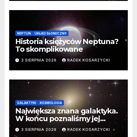
NEPTUN
UKŁAD SŁONECZNY
Historia księżyców Neptuna?
To skomplikowane
3 SIERPNIA 2026
RADEK KOSARZYCKI
GALAKTYKI
KOSMOLOGIA
Największa znana galaktyka.
W końcu poznaliśmy jej
faktyczne wymiary
3 SIERPNIA 2026
RADEK KOSARZYCKI