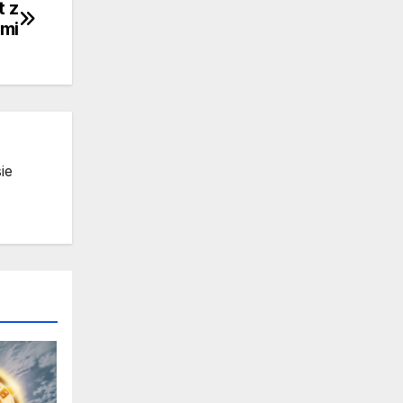
t z
omi
ie