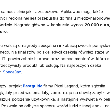
samodzielnie jak i z zespołowo. Aplikować mogą także
dycji regionalnej jest przepustką do finału międzynarodowe
 Berlinie. Nagroda główna w konkursie wynosi
20 000 euro
euro.
u walczą o nagrody specjalne i inkubację swoich pomysłó
nego. Na finalistów polskiej edycji czekają również staże w
gi IT, powierzchnie biurowe oraz pomoc mentorów, która 
zeczywisty produkt lub usługę. Na najlepszych czeka
ym
Space3ac
.
ężył projekt
Pastguide
firmy Pixel Legend, która zgłosiła
glądały przed wieloma laty, zamieniając na chwilę zabytki w
kalizuje położenie użytkownika, a następnie wyświetla w peł
 Pozwala na odbycie spaceru wśród ludzi z innej epoki, na