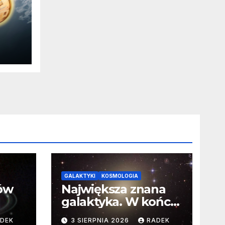
ie
na
GALAKTYKI
KOSMOLOGIA
ców
Największa znana
galaktyka. W końcu
poznaliśmy jej
DEK
3 SIERPNIA 2026
RADEK