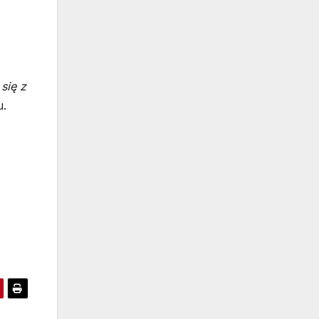
się z
u.