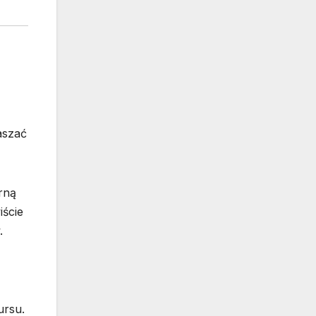
aszać
rną
iście
.
ursu.