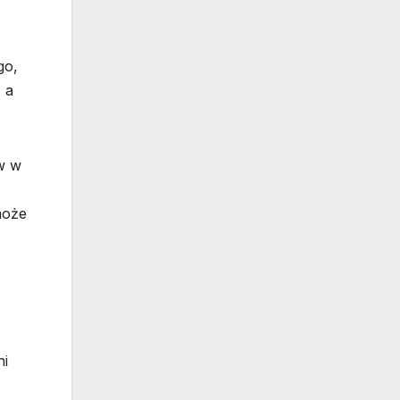
go,
, a
w w
może
ni