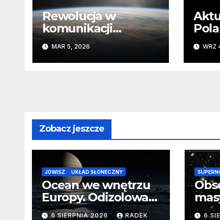
Rewolucja w
Aktu
komunikacji
Pola
satelitarnej. Europa
wyst
MAR 5, 2026
WRZ 4
wyprzedza Chiny
Zobacz jeszcze
JOWISZ
UKŁAD SŁONECZNY
SUPERN
Ocean we wnętrzu
Obs
Europy. Odizolowani
mas
przez lodową
od 
6 SIERPNIA 2026
RADEK
6 SI