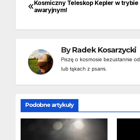
Kosmiczny Teleskop Kepler w trybie
Nawigacja
awaryjnym!
wpisu
By
Radek Kosarzycki
Piszę o kosmosie bezustannie od 
lub łąkach z psami.
Podobne artykuły