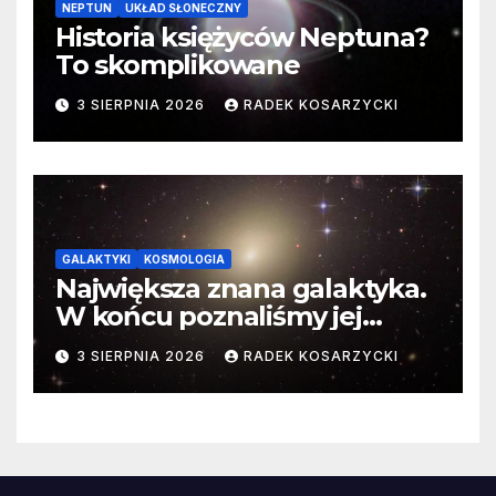
NEPTUN
UKŁAD SŁONECZNY
Historia księżyców Neptuna?
To skomplikowane
3 SIERPNIA 2026
RADEK KOSARZYCKI
GALAKTYKI
KOSMOLOGIA
Największa znana galaktyka.
W końcu poznaliśmy jej
faktyczne wymiary
3 SIERPNIA 2026
RADEK KOSARZYCKI