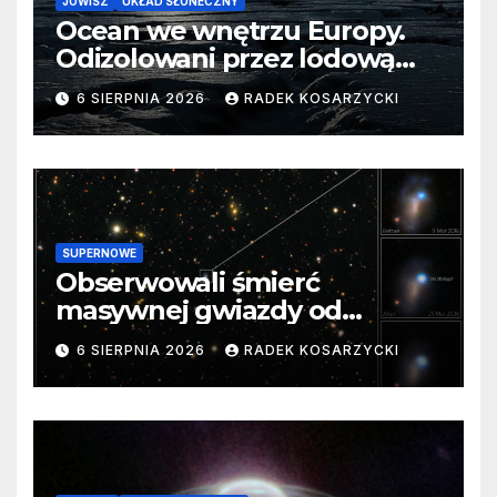
JOWISZ
UKŁAD SŁONECZNY
Ocean we wnętrzu Europy.
Odizolowani przez lodową
barierę
6 SIERPNIA 2026
RADEK KOSARZYCKI
SUPERNOWE
Obserwowali śmierć
masywnej gwiazdy od
samego początku. Niezwykle
6 SIERPNIA 2026
RADEK KOSARZYCKI
cenne dane