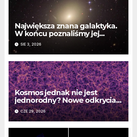
Największa znana galaktyka.
W końcu poznaliśmy jej
faktyczne wymiary
SIE 3, 2026
Kosmos jednak nie jest
jednorodny? Nowe odkrycia
DESI burzą fundamentalne
CZE 29, 2026
zasady kosmologii