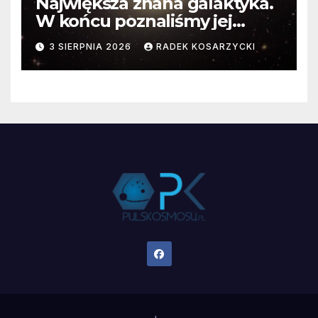
Największa znana galaktyka.
W końcu poznaliśmy jej
faktyczne wymiary
3 SIERPNIA 2026
RADEK KOSARZYCKI