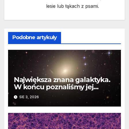
lesie lub łąkach z psami.
Podobne artykuły
Największa znana galaktyka.
W końcu poznaliśmy jej
faktyczne wymiary
SIE 3, 2026