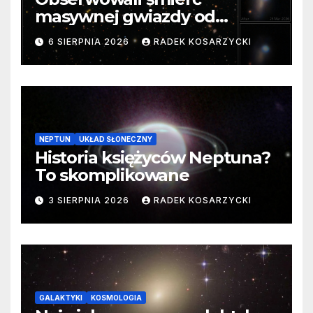
masywnej gwiazdy od
samego początku. Niezwykle
6 SIERPNIA 2026
RADEK KOSARZYCKI
cenne dane
NEPTUN
UKŁAD SŁONECZNY
Historia księżyców Neptuna?
To skomplikowane
3 SIERPNIA 2026
RADEK KOSARZYCKI
GALAKTYKI
KOSMOLOGIA