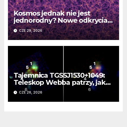
Kosmos jednak nie jest
jednorodny? Nowe odkrycia
DESI burzą fundamentalne
CZE 29, 2026
zasady kosmologii
Tajemnica TGSSJ1530+1049:
Teleskop Webba patrzy, jak
rodzi się supergalaktyka i
CZE 26, 2026
monstrualna czarna dziura