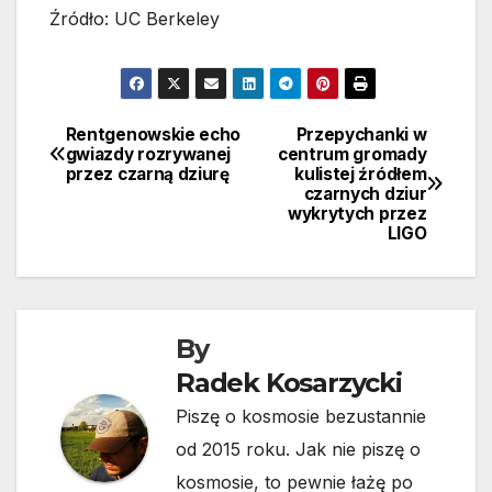
Źródło: UC Berkeley
Rentgenowskie echo
Przepychanki w
Nawigacja
gwiazdy rozrywanej
centrum gromady
przez czarną dziurę
kulistej źródłem
wpisu
czarnych dziur
wykrytych przez
LIGO
By
Radek Kosarzycki
Piszę o kosmosie bezustannie
od 2015 roku. Jak nie piszę o
kosmosie, to pewnie łażę po