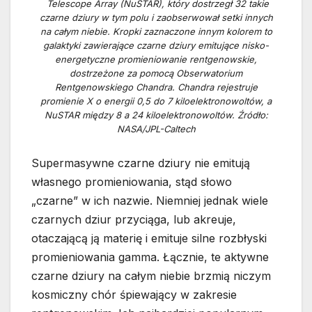
Telescope Array (NuSTAR), który dostrzegł 32 takie
czarne dziury w tym polu i zaobserwował setki innych
na całym niebie. Kropki zaznaczone innym kolorem to
galaktyki zawierające czarne dziury emitujące nisko-
energetyczne promieniowanie rentgenowskie,
dostrzeżone za pomocą Obserwatorium
Rentgenowskiego Chandra. Chandra rejestruje
promienie X o energii 0,5 do 7 kiloelektronowoltów, a
NuSTAR między 8 a 24 kiloelektronowoltów. Źródło:
NASA/JPL-Caltech
Supermasywne czarne dziury nie emitują
własnego promieniowania, stąd słowo
„czarne” w ich nazwie. Niemniej jednak wiele
czarnych dziur przyciąga, lub akreuje,
otaczającą ją materię i emituje silne rozbłyski
promieniowania gamma. Łącznie, te aktywne
czarne dziury na całym niebie brzmią niczym
kosmiczny chór śpiewający w zakresie