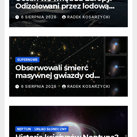
Odizolowani przez lodową
barierę
6 SIERPNIA 2026
RADEK KOSARZYCKI
SUPERNOWE
Obserwowali śmierć
masywnej gwiazdy od
samego początku. Niezwykle
6 SIERPNIA 2026
RADEK KOSARZYCKI
cenne dane
NEPTUN
UKŁAD SŁONECZNY