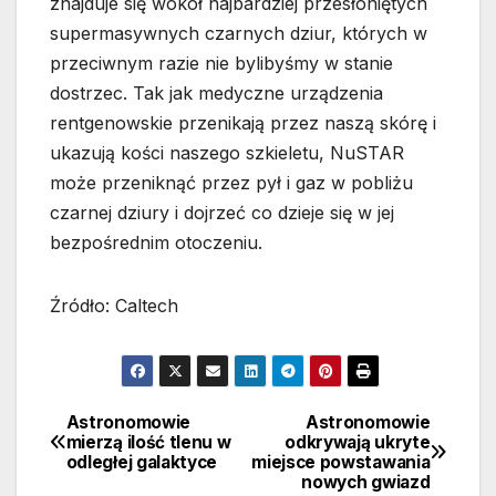
znajduje się wokół najbardziej przesłoniętych
supermasywnych czarnych dziur, których w
przeciwnym razie nie bylibyśmy w stanie
dostrzec. Tak jak medyczne urządzenia
rentgenowskie przenikają przez naszą skórę i
ukazują kości naszego szkieletu, NuSTAR
może przeniknąć przez pył i gaz w pobliżu
czarnej dziury i dojrzeć co dzieje się w jej
bezpośrednim otoczeniu.
Źródło: Caltech
Astronomowie
Astronomowie
Nawigacja
mierzą ilość tlenu w
odkrywają ukryte
odległej galaktyce
miejsce powstawania
wpisu
nowych gwiazd