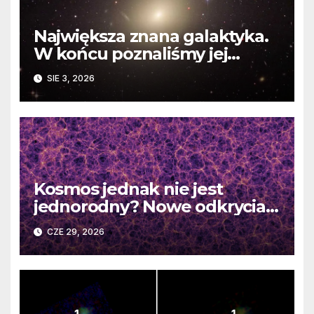
Największa znana galaktyka.
W końcu poznaliśmy jej
faktyczne wymiary
SIE 3, 2026
Kosmos jednak nie jest
jednorodny? Nowe odkrycia
DESI burzą fundamentalne
CZE 29, 2026
zasady kosmologii