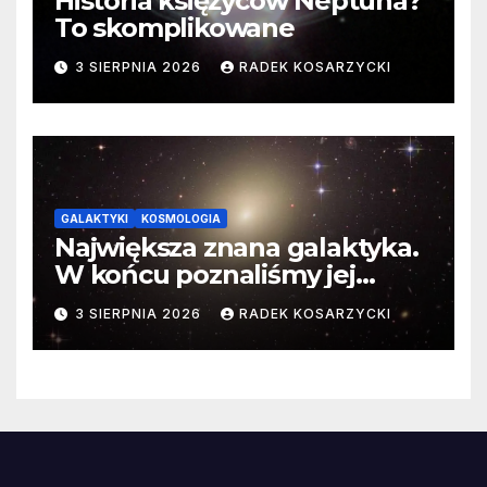
Historia księżyców Neptuna?
To skomplikowane
3 SIERPNIA 2026
RADEK KOSARZYCKI
GALAKTYKI
KOSMOLOGIA
Największa znana galaktyka.
W końcu poznaliśmy jej
faktyczne wymiary
3 SIERPNIA 2026
RADEK KOSARZYCKI