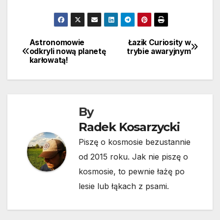
Astronomowie
Łazik Curiosity w
Nawigacja
odkryli nową planetę
trybie awaryjnym
karłowatą!
wpisu
By
Radek Kosarzycki
Piszę o kosmosie bezustannie
od 2015 roku. Jak nie piszę o
kosmosie, to pewnie łażę po
lesie lub łąkach z psami.