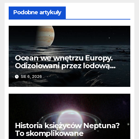
Podobne artykuły
Ocean we wnętrzu Europy.
Odizolowani przez lodową
barierę
SIE 6, 2026
Historia księżyców Neptuna?
To skomplikowane