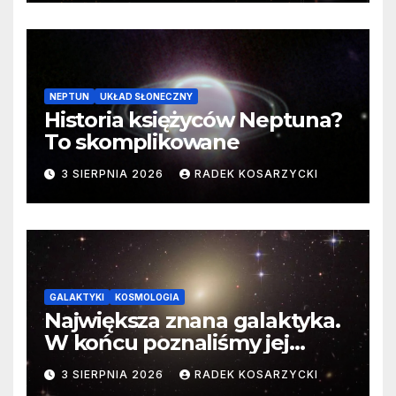
NEPTUN
UKŁAD SŁONECZNY
Historia księżyców Neptuna?
To skomplikowane
3 SIERPNIA 2026
RADEK KOSARZYCKI
GALAKTYKI
KOSMOLOGIA
Największa znana galaktyka.
W końcu poznaliśmy jej
faktyczne wymiary
3 SIERPNIA 2026
RADEK KOSARZYCKI