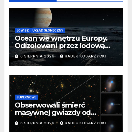
JOWISZ
UKŁAD SŁONECZNY
Ocean we wnętrzu Europy.
Odizolowani przez lodową
barierę
6 SIERPNIA 2026
RADEK KOSARZYCKI
SUPERNOWE
Obserwowali śmierć
masywnej gwiazdy od
samego początku. Niezwykle
6 SIERPNIA 2026
RADEK KOSARZYCKI
cenne dane