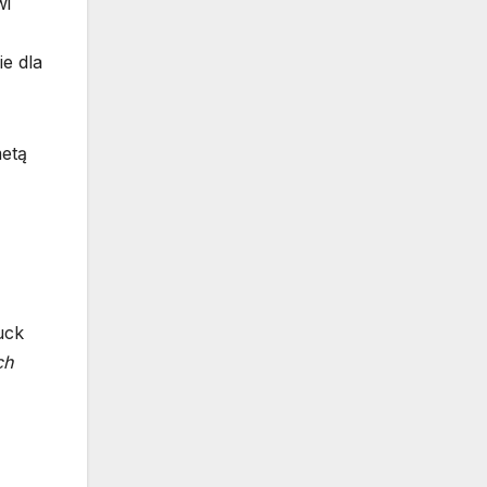
wi
e dla
metą
uck
ch