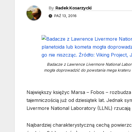
By
Radek Kosarzycki
PAŹ 13, 2016
Badacze z Lawrence Livermore National Labora
mogła doprowadzić do powstania mega krateru na
Największy księżyc Marsa – Fobos – rozbudza w
tajemniczością już od dziesiątek lat. Jedna
Livermore National Laboratory (LLNL) rzucają 
Najbardziej charakterystyczną cechą powierzch