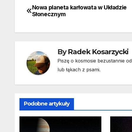
Nowa planeta karłowata w Układzie
Nawigacja
Słonecznym
wpisu
By
Radek Kosarzycki
Piszę o kosmosie bezustannie od 
lub łąkach z psami.
Podobne artykuły