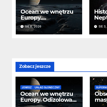
Ocean we wnętrzu
Hist
Europy.
Nep
Odizolowani przez
sko
SIE 6, 2026
SIE 3
lodową barierę
Zobacz jeszcze
JOWISZ
UKŁAD SŁONECZNY
SUPERN
Ocean we wnętrzu
Obs
Europy. Odizolowani
mas
przez lodową
od 