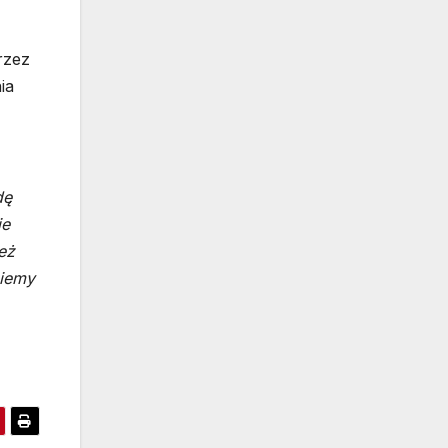
rzez
ia
dę
ie
eż
ziemy