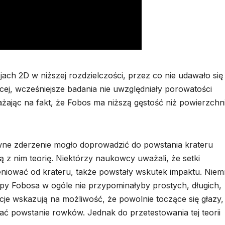
ch 2D w niższej rozdzielczości, przez co nie udawało się
cej, wcześniejsze badania nie uwzględniały porowatości
żając na fakt, że Fobos ma niższą gęstość niż powierzchn
wne zderzenie mogło doprowadzić do powstania krateru
ą z nim teorię. Niektórzy naukowcy uważali, że setki
niować od krateru, także powstały wskutek impaktu. Niemn
upy Fobosa w ogóle nie przypominałyby prostych, długich,
je wskazują na możliwość, że powolnie toczące się głazy,
 powstanie rowków. Jednak do przetestowania tej teorii