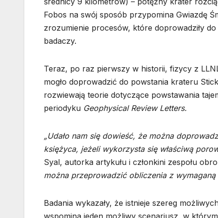
średnicy 9 kilometrów) – potężny krater rozcią
Fobos na swój sposób przypomina Gwiazdę Śmie
zrozumienie procesów, które doprowadziły do
badaczy.
Teraz, po raz pierwszy w historii, fizycy z LL
mogło doprowadzić do powstania krateru Stickn
rozwiewają teorie dotyczące powstawania taj
periodyku
Geophysical Review Letters.
„Udało nam się dowieść, że można doprowadzić
księżyca, jeżeli wykorzysta się właściwą poro
Syal, autorka artykułu i członkini zespołu ob
można przeprowadzić obliczenia z wymaganą p
Badania wykazały, że istnieje szereg możliwyc
wspomina jeden możliwy scenariusz, w którym