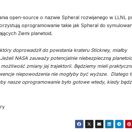
ania open-source o nazwie Spheral rozwijanego w LLNL p
orzystują oprogramowanie takie jak Spheral do symulowan
jących Ziemi planetoid.
, który doprowadził do powstania krateru Stickney, miałby
„Jeżeli NASA zauważy potencjalnie niebezpieczną planetoi
możliwość zmiany jej trajektorii. Będziemy mieli praktyczn
wencje niepowodzenia nie mogłyby być wyższe. Dlatego t
 aby nasze oprogramowanie było gotowe wtedy, kiedy będ
ry