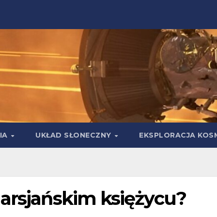
IA
UKŁAD SŁONECZNY
EKSPLORACJA KOS
marsjańskim księżycu?