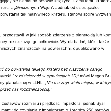
gający się niemal na połowie księżyca. Dzięki temu kratero
rci z „Gwiezdnych Wojen”. Jednak od dziesięcioleci
 powstania tak masywnego krateru, stanowi spore wyzwani
NL przedstawili w jaki sposób zderzenie z planetoidą lub ko
ey nie niszcząc go całkowicie. Wyniki badań, które także
emniczych zmarszczek na powierzchni, opublikowano w
 do powstania takiego krateru bez niszczenia całego
watość i rozdzielczość w symulacjach 3D,”
mówi Megan Br
rony planetarnej w LLNL.
„Nie ma zbyt wielu miejsc, w który
rzez nas rozdzielczością.”
h zestawów rozmiaru i prędkości impaktora, jednak Syal
 mamy do czynienia z impaktorem o średnicy 250 metrów