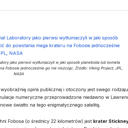
tory jako pierwsi wytłumaczyli w jaki sposób planetoida lub kometa
 Fobosie jednocześnie go nie niszcząc. Źródło: Viking Project, JPL,
NASA
yobraźnię opinii publicznej i otoczony jest swego rodzaju
k symulacje numeryczne przeprowadzone niedawno w Lawren
nowe światło na tego enigmatycznego satelitę.
ni Fobosa (o średnicy 22 kilometrów) jest
krater Stickne