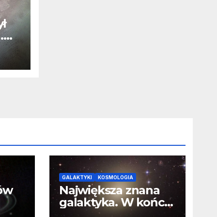
ył
.
j
u
GALAKTYKI
KOSMOLOGIA
ców
Największa znana
galaktyka. W końcu
poznaliśmy jej