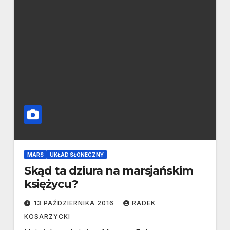
MARS
UKŁAD SŁONECZNY
Skąd ta dziura na marsjańskim
księżycu?
13 PAŹDZIERNIKA 2016
RADEK
KOSARZYCKI