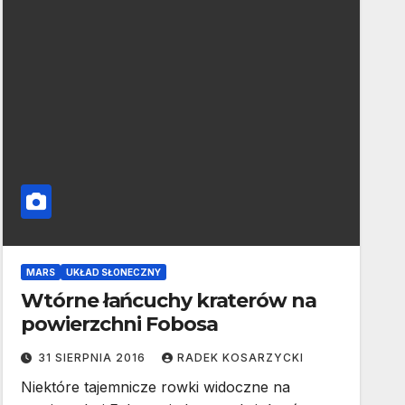
MARS
UKŁAD SŁONECZNY
Wtórne łańcuchy kraterów na
powierzchni Fobosa
31 SIERPNIA 2016
RADEK KOSARZYCKI
Niektóre tajemnicze rowki widoczne na