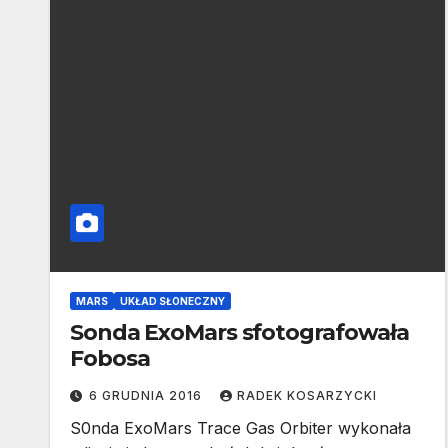
MARS
UKŁAD SŁONECZNY
Sonda ExoMars sfotografowała
Fobosa
6 GRUDNIA 2016
RADEK KOSARZYCKI
S0nda ExoMars Trace Gas Orbiter wykonała