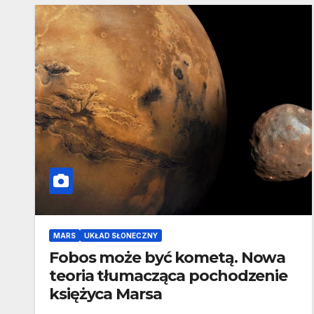
MARS
UKŁAD SŁONECZNY
Fobos może być kometą. Nowa
teoria tłumacząca pochodzenie
księżyca Marsa