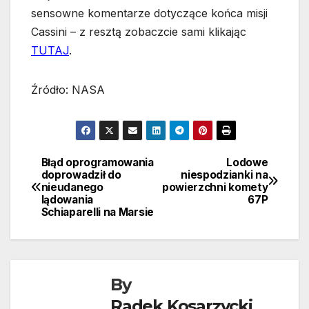
sensowne komentarze dotyczące końca misji
Cassini – z resztą zobaczcie sami klikając
TUTAJ
.
Źródło: NASA
Błąd oprogramowania
Lodowe
Nawigacja
doprowadził do
niespodzianki na
nieudanego
powierzchni komety
wpisu
lądowania
67P
Schiaparelli na Marsie
By
Radek Kosarzycki