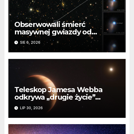
Obserwowali śmierć
masywnej gwiazdy od
samego początku. Niezwykle
SIE 6, 2026
cenne dane
Teleskop Jamesa Webba
odkrywa „drugie życie”
planety krążącej wokół
LIP 30, 2026
martwej gwiazdy