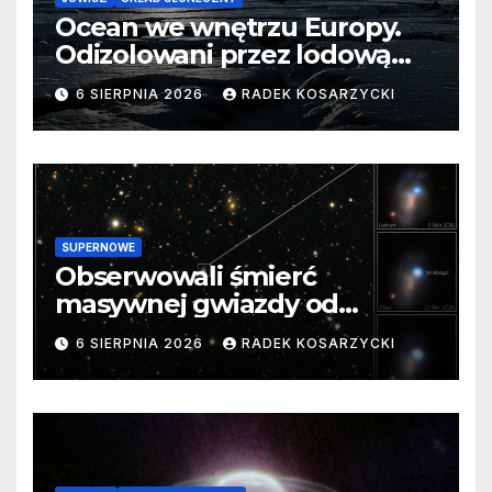
Ocean we wnętrzu Europy.
Odizolowani przez lodową
barierę
6 SIERPNIA 2026
RADEK KOSARZYCKI
SUPERNOWE
Obserwowali śmierć
masywnej gwiazdy od
samego początku. Niezwykle
6 SIERPNIA 2026
RADEK KOSARZYCKI
cenne dane