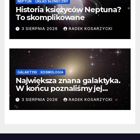
NEPTUN
UKŁAD SŁONECZNY
Historia księżyców Neptuna?
To skomplikowane
3 SIERPNIA 2026
RADEK KOSARZYCKI
GALAKTYKI
KOSMOLOGIA
Największa znana galaktyka.
W końcu poznaliśmy jej
faktyczne wymiary
3 SIERPNIA 2026
RADEK KOSARZYCKI