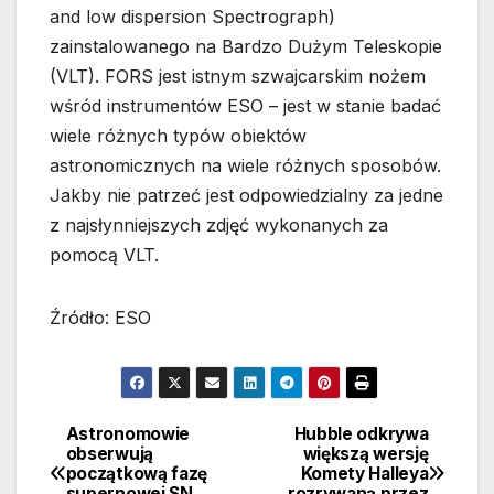
and low dispersion Spectrograph)
zainstalowanego na Bardzo Dużym Teleskopie
(VLT). FORS jest istnym szwajcarskim nożem
wśród instrumentów ESO – jest w stanie badać
wiele różnych typów obiektów
astronomicznych na wiele różnych sposobów.
Jakby nie patrzeć jest odpowiedzialny za jedne
z najsłynniejszych zdjęć wykonanych za
pomocą VLT.
Źródło: ESO
Astronomowie
Hubble odkrywa
Nawigacja
obserwują
większą wersję
początkową fazę
Komety Halleya
wpisu
supernowej SN
rozrywaną przez