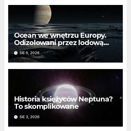
Ocean we wnętrzu Europy.
Odizolowani przez lodową
barierę
SIE 6, 2026
Historia księżyców Neptuna?
To skomplikowane
SIE 3, 2026