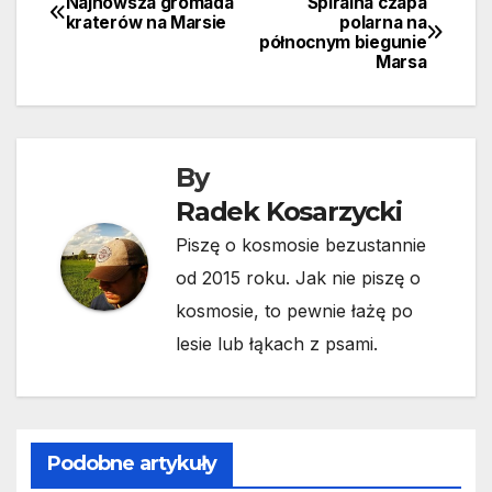
Najnowsza gromada
Spiralna czapa
Nawigacja
kraterów na Marsie
polarna na
północnym biegunie
wpisu
Marsa
By
Radek Kosarzycki
Piszę o kosmosie bezustannie
od 2015 roku. Jak nie piszę o
kosmosie, to pewnie łażę po
lesie lub łąkach z psami.
Podobne artykuły