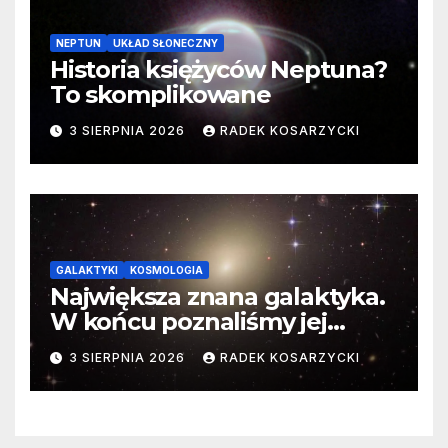
NEPTUN
UKŁAD SŁONECZNY
Historia księżyców Neptuna?
To skomplikowane
3 SIERPNIA 2026
RADEK KOSARZYCKI
GALAKTYKI
KOSMOLOGIA
Największa znana galaktyka.
W końcu poznaliśmy jej
faktyczne wymiary
3 SIERPNIA 2026
RADEK KOSARZYCKI