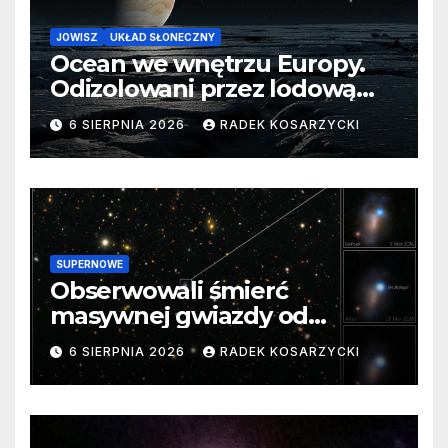
JOWISZ
UKŁAD SŁONECZNY
Ocean we wnętrzu Europy.
Odizolowani przez lodową
barierę
6 SIERPNIA 2026
RADEK KOSARZYCKI
SUPERNOWE
Obserwowali śmierć
masywnej gwiazdy od
samego początku. Niezwykle
6 SIERPNIA 2026
RADEK KOSARZYCKI
cenne dane