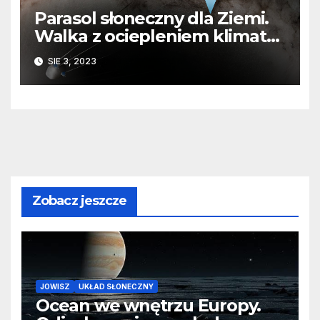
Parasol słoneczny dla Ziemi.
Walka z ociepleniem klimatu
z kosmosu
SIE 3, 2023
Zobacz jeszcze
JOWISZ
UKŁAD SŁONECZNY
Ocean we wnętrzu Europy.