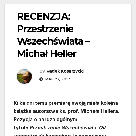
RECENZJA:
Przestrzenie
Wszechświata –
Michał Heller
By
Radek Kosarzycki
MAR 27, 2017
Kilka dni temu premierę swoją miała kolejna
książka autorstwa ks. prof. Michała Hellera.
Pozycja o bardzo ogólnym
tytule
Przestrzenie Wszechświata.
O
d
geometrii do kosmologii
to wciągająca