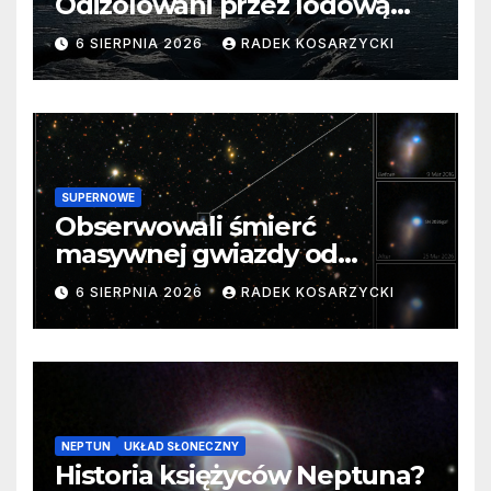
Odizolowani przez lodową
barierę
6 SIERPNIA 2026
RADEK KOSARZYCKI
SUPERNOWE
Obserwowali śmierć
masywnej gwiazdy od
samego początku. Niezwykle
6 SIERPNIA 2026
RADEK KOSARZYCKI
cenne dane
NEPTUN
UKŁAD SŁONECZNY
Historia księżyców Neptuna?