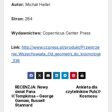
Autor:
Michał Heller
Stron:
284
Wydawnictwo:
Copernicus Center Press
Link:
http://www.ccpress.pl/produkt/Przestrze
nie_Wszechswiata._Od_geometrii_do_kosmologii
_338
RECENZJA: Nowy
Ankieta dla
Nawigacja
świat Pana
czytelników Puls
Tompkinsa – George
Kosmosu
wpisu
Gamow, Russell
Stannard