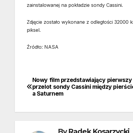
zainstalowanej na pokładzie sondy Cassini.
Zdjęcie zostało wykonane z odległości 32000 k
piksel.
Źródło: NASA
Nowy film przedstawiający pierwszy
Nawigacja
przelot sondy Cassini między pierści
wpisu
a Saturnem
By
Radek Kosarzycki