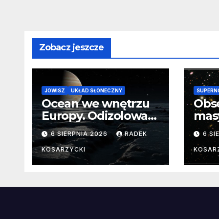
Zobacz jeszcze
JOWISZ
UKŁAD SŁONECZNY
SUPERN
Ocean we wnętrzu
Obs
Europy. Odizolowani
mas
przez lodową
od 
6 SIERPNIA 2026
RADEK
6 SI
barierę
pocz
Nie
KOSARZYCKI
KOSAR
dan