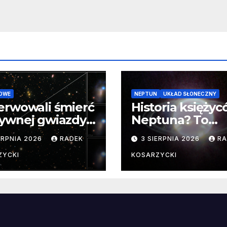
OWE
NEPTUN
UKŁAD SŁONECZNY
erwowali śmierć
Historia księży
ywnej gwiazdy
Neptuna? To
samego
skomplikowane
ERPNIA 2026
RADEK
3 SIERPNIA 2026
RA
ątku.
zwykle cenne
ZYCKI
KOSARZYCKI
e