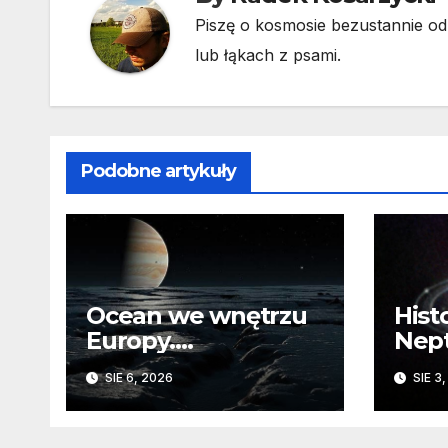
Piszę o kosmosie bezustannie od 
lub łąkach z psami.
Podobne artykuły
Ocean we wnętrzu
Hist
Europy.
Nep
Odizolowani przez
sko
SIE 6, 2026
SIE 3
lodową barierę