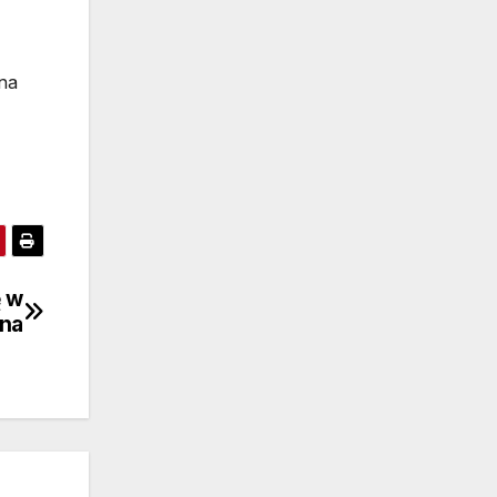
 na
ę w
rna