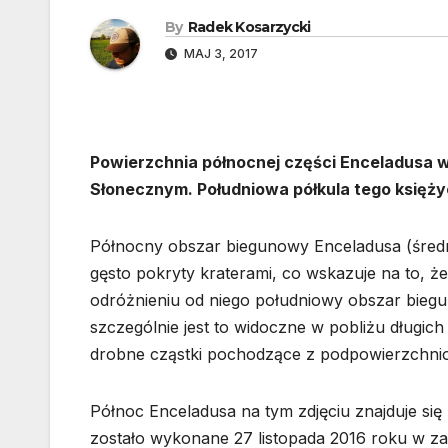
By
Radek Kosarzycki
MAJ 3, 2017
Powierzchnia północnej części Enceladusa wy
Słonecznym. Południowa półkula tego księżyc
Północny obszar biegunowy Enceladusa (średn
gęsto pokryty kraterami, co wskazuje na to, 
odróżnieniu od niego południowy obszar biegu
szczególnie jest to widoczne w pobliżu długich 
drobne cząstki pochodzące z podpowierzchni
Północ Enceladusa na tym zdjęciu znajduje się 
zostało wykonane 27 listopada 2016 roku w z