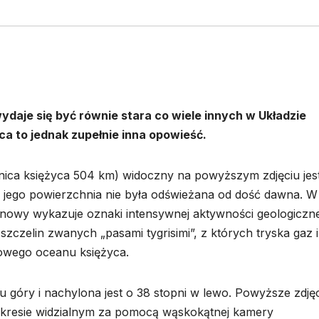
daje się być równie stara co wiele innych w Układzie
a to jednak zupełnie inna opowieść.
ica księżyca 504 km) widoczny na powyższym zdjęciu jes
że jego powierzchnia nie była odświeżana od dość dawna. W
nowy wykazuje oznaki intensywnej aktywności geologiczne
szczelin zwanych „pasami tygrisimi”, z których tryska gaz i
owego oceanu księżyca.
u góry i nachylona jest o 38 stopni w lewo. Powyższe zdję
akresie widzialnym za pomocą wąskokątnej kamery