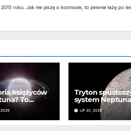
2015 roku. Jak nie piszę o kosmosie, to pewnie łażę po les
oria księżyców
Tryton spustosz
tuna? To
system Neptuna
mplikowane
JWST odkrywa
, 2026
LIP 30, 2026
ślady kosmiczne
katastrofy i
zaginionego lod