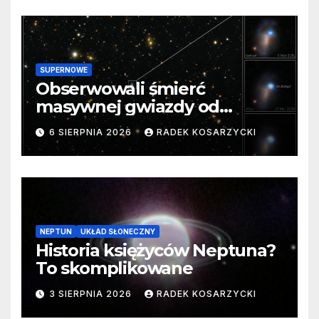
SUPERNOWE
Obserwowali śmierć
masywnej gwiazdy od
samego początku. Niezwykle
6 SIERPNIA 2026
RADEK KOSARZYCKI
cenne dane
NEPTUN
UKŁAD SŁONECZNY
Historia księżyców Neptuna?
To skomplikowane
3 SIERPNIA 2026
RADEK KOSARZYCKI