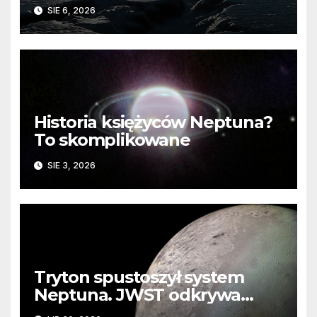
barierę
SIE 6, 2026
Historia księżyców Neptuna?
To skomplikowane
SIE 3, 2026
Tryton spustoszył system
Neptuna. JWST odkrywa
ślady kosmicznej katastrofy i