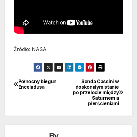
Źródło: NASA
Północny biegun
Sonda Cassini w
Nawigacja
Enceladusa
doskonałym stanie
po przelocie między
wpisu
Saturnem a
pierścieniami
By