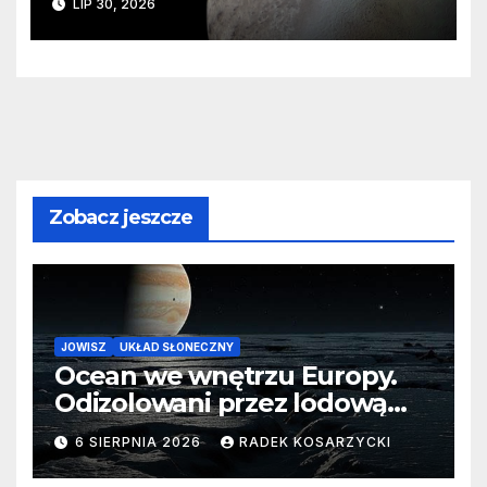
LIP 30, 2026
zaginionego lodu
Zobacz jeszcze
JOWISZ
UKŁAD SŁONECZNY
Ocean we wnętrzu Europy.
Odizolowani przez lodową
barierę
6 SIERPNIA 2026
RADEK KOSARZYCKI