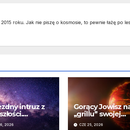
2015 roku. Jak nie piszę o kosmosie, to pewnie łażę po les
zdny intruz z
Gorący Jowisz n
szłości.
„grillu” swojej
wykły wpływ
gwiazdy. Odkryc
6, 2026
CZE 25, 2026
nego spotkania
Teleskopu Webb