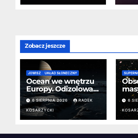
wokół martwej
na k
gwiazdy
Sło
Zobacz jeszcze
JOWISZ
UKŁAD SŁONECZNY
SUPERN
Ocean we wnętrzu
Obs
Europy. Odizolowani
mas
przez lodową
od 
6 SIERPNIA 2026
RADEK
6 SI
barierę
pocz
Nie
KOSARZYCKI
KOSAR
dan