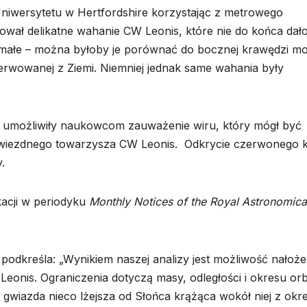
niwersytetu w Hertfordshire korzystając z metrowego
ał delikatne wahanie CW Leonis, które nie do końca dało
 małe – można byłoby je porównać do bocznej krawędzi m
serwowanej z Ziemi. Niemniej jednak same wahania były
 umożliwiły naukowcom zauważenie wiru, który mógł być
gwiezdnego towarzysza CW Leonis. Odkrycie czerwonego k
.
acji w periodyku
Monthly Notices of the Royal Astronomica
 podkreśla: „Wynikiem naszej analizy jest możliwość nałoże
onis. Ograniczenia dotyczą masy, odległości i okresu orbi
wiazda nieco lżejsza od Słońca krążąca wokół niej z ok