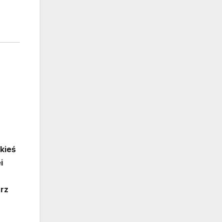
kieś
i
trz