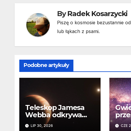
By
Radek Kosarzycki
Piszę o kosmosie bezustannie od 
lub łąkach z psami.
Podobne artykuły
Teleskop Jamesa
Gwie
Webba odkrywa
prze
„drugie życie”
Niez
LIP 30, 2026
CZE 2
planety krążącej
daw