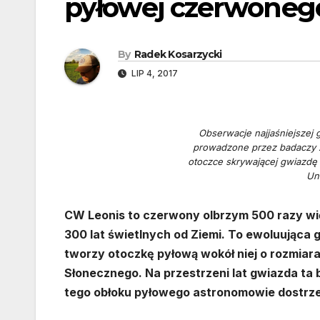
pyłowej czerwoneg
By
Radek Kosarzycki
LIP 4, 2017
Obserwacje najjaśniejsze
prowadzone przez badaczy z 
otoczce skrywającej gwiazdę 
Uni
CW Leonis to czerwony olbrzym 500 razy wię
300 lat świetlnych od Ziemi. To ewoluująca g
tworzy otoczkę pyłową wokół niej o rozmiar
Słonecznego. Na przestrzeni lat gwiazda ta
tego obłoku pyłowego astronomowie dostrze