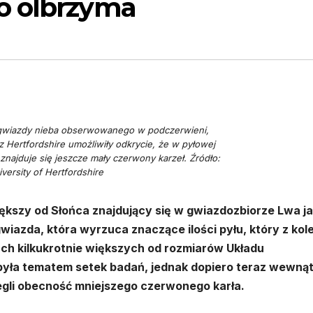
o olbrzyma
j gwiazdy nieba obserwowanego w podczerwieni,
Hertfordshire umożliwiły odkrycie, że w pyłowej
znajduje się jeszcze mały czerwony karzeł. Źródło:
versity of Hertfordshire
kszy od Słońca znajdujący się w gwiazdozbiorze Lwa ja
wiazda, która wyrzuca znaczące ilości pyłu, który z kole
ach kilkukrotnie większych od rozmiarów Układu
 była tematem setek badań, jednak dopiero teraz wewną
gli obecność mniejszego czerwonego karła.