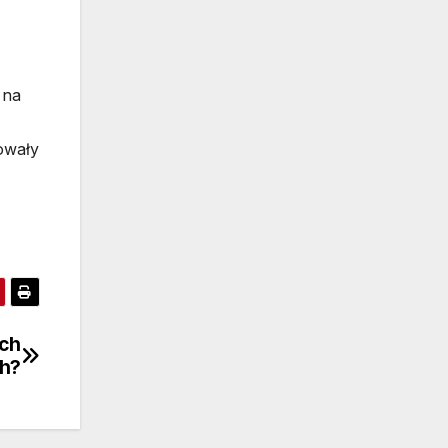
 na
owały
ach
ch?