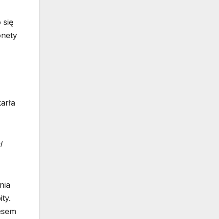
 się
onety
arła
l
nia
ty.
resem