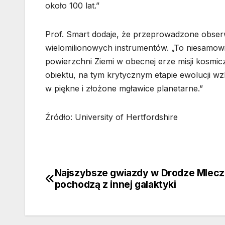
około 100 lat.”
Prof. Smart dodaje, że przeprowadzone obser
wielomilionowych instrumentów. „To niesamowit
powierzchni Ziemi w obecnej erze misji kosmi
obiektu, na tym krytycznym etapie ewolucji w
w piękne i złożone mgławice planetarne.”
Źródło: University of Hertfordshire
Najszybsze gwiazdy w Drodze Mlecz
Nawigacja
pochodzą z innej galaktyki
wpisu