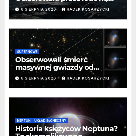
barierę
6 SIERPNIA 2026
RADEK KOSARZYCKI
SUPERNOWE
Obserwowali śmierć
masywnej gwiazdy od
samego początku. Niezwykle
6 SIERPNIA 2026
RADEK KOSARZYCKI
cenne dane
NEPTUN
UKŁAD SŁONECZNY
Historia księżyców Neptuna?