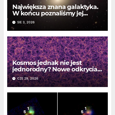
Największa znana galaktyka.
W końcu poznaliśmy jej
faktyczne wymiary
SIE 3, 2026
Kosmos jednak nie jest
jednorodny? Nowe odkrycia
DESI burzą fundamentalne
CZE 29, 2026
zasady kosmologii