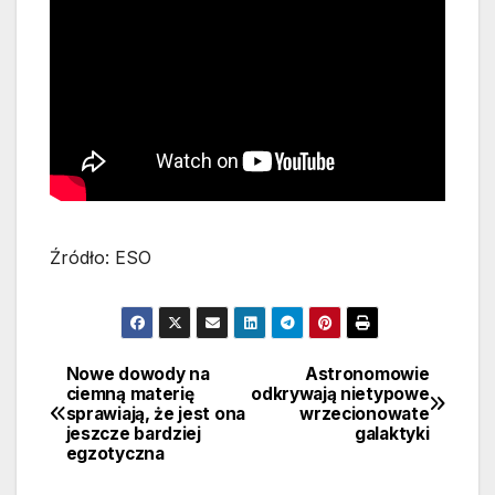
Źródło: ESO
Nowe dowody na
Astronomowie
Nawigacja
ciemną materię
odkrywają nietypowe
sprawiają, że jest ona
wrzecionowate
wpisu
jeszcze bardziej
galaktyki
egzotyczna