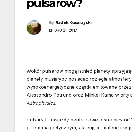
pulsarów?
By
Radek Kosarzycki
GRU 21, 2017
Wokół pulsarów mogą istnieć planety sprzyjają
planety musiałyby posiadać rozległe atmosfery
wysokoenergetyczne cząstki emitowane przez 
Alessandro Patruno oraz Mihkel Kama w artyku
Astrophysics.
Pulsary to gwiazdy neutronowe o średnicy od 
polem magnetycznym, akreujące materię i regu