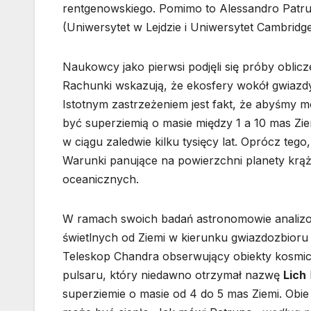
rentgenowskiego. Pomimo to Alessandro Patr
(Uniwersytet w Lejdzie i Uniwersytet Cambridge
Naukowcy jako pierwsi podjęli się próby obli
Rachunki wskazują, że ekosfery wokół gwiazd
Istotnym zastrzeżeniem jest fakt, że abyśmy m
być superziemią o masie między 1 a 10 mas Zie
w ciągu zaledwie kilku tysięcy lat. Oprócz tego
Warunki panujące na powierzchni planety krą
oceanicznych.
W ramach swoich badań astronomowie analizow
świetlnych od Ziemi w kierunku gwiazdozbior
Teleskop Chandra obserwujący obiekty kosmi
pulsaru, który niedawno otrzymał nazwę
Lich
superziemie o masie od 4 do 5 mas Ziemi. Obie 