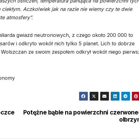
aszych obliczeń, temperatura panująca na powierzchni tyc
ciekłym. Aczkolwiek jak na razie nie wiemy czy te dwie
te atmosfery”.
miliarda gwiazd neutronowych, z czego około 200 000 to
arów i odkryto wokół nich tylko 5 planet. Lich to dobrze
r Wolszczan ze swoim zespołem odkrył wokół niego pierw
ronomy
oczce
Potężne bąble na powierzchni czerwon
olbrzy