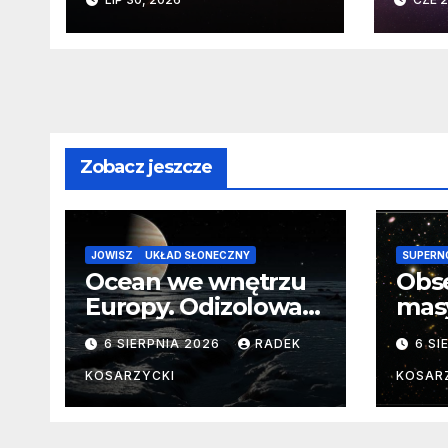
planety krążącej
daw
wokół martwej
na k
gwiazdy
Sło
Zobacz jeszcze
JOWISZ
UKŁAD SŁONECZNY
SUPERN
Ocean we wnętrzu
Obs
Europy. Odizolowani
mas
przez lodową
od 
6 SIERPNIA 2026
RADEK
6 SI
barierę
pocz
Nie
KOSARZYCKI
KOSAR
dan