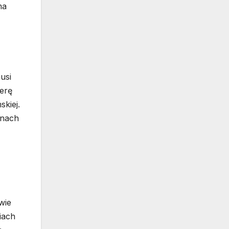
ma
usi
ferę
skiej.
inach
wie
iach