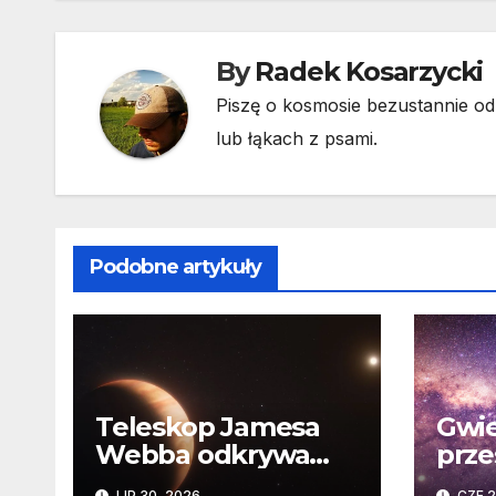
By
Radek Kosarzycki
Piszę o kosmosie bezustannie od 
lub łąkach z psami.
Podobne artykuły
Teleskop Jamesa
Gwie
Webba odkrywa
prze
„drugie życie”
Niez
LIP 30, 2026
CZE 2