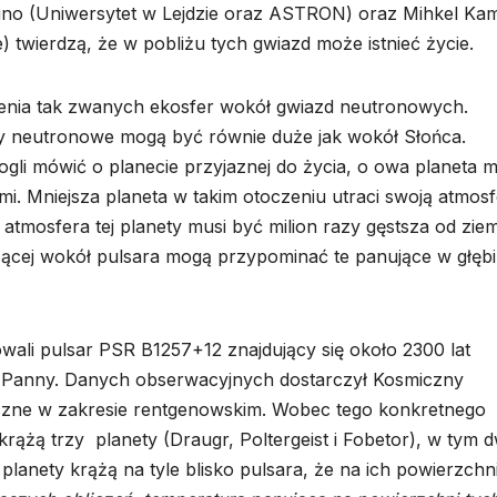
uno (Uniwersytet w Lejdzie oraz ASTRON) oraz Mihkel Ka
) twierdzą, że w pobliżu tych gwiazd może istnieć życie.
czenia tak zwanych ekosfer wokół gwiazd neutronowych.
y neutronowe mogą być równie duże jak wokół Słońca.
ogli mówić o planecie przyjaznej do życia, o owa planeta m
mi. Mniejsza planeta w takim otoczeniu utraci swoją atmos
, atmosfera tej planety musi być milion razy gęstsza od ziem
żącej wokół pulsara mogą przypominać te panujące w głęb
ali pulsar PSR B1257+12 znajdujący się około 2300 lat
u Panny. Danych obserwacyjnych dostarczył Kosmiczny
czne w zakresie rentgenowskim. Wobec tego konkretnego
krążą trzy planety (Draugr, Poltergeist i Fobetor), w tym d
planety krążą na tyle blisko pulsara, że na ich powierzchn