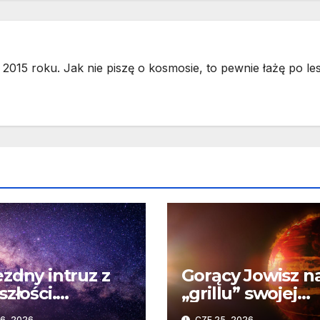
2015 roku. Jak nie piszę o kosmosie, to pewnie łażę po les
zdny intruz z
Gorący Jowisz n
szłości.
„grillu” swojej
wykły wpływ
gwiazdy. Odkryc
6, 2026
CZE 25, 2026