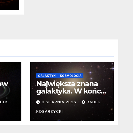
a o
GALAKTYKI
KOSMOLOGIA
ców
Największa znana
galaktyka. W końcu
poznaliśmy jej
DEK
3 SIERPNIA 2026
RADEK
faktyczne wymiary
KOSARZYCKI