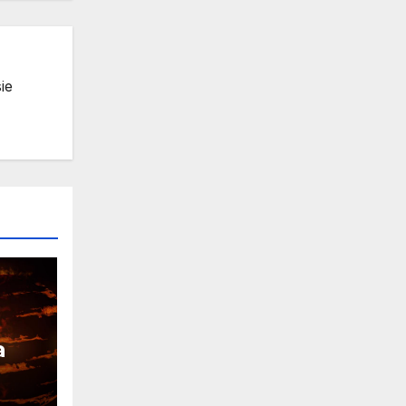
ie
a
ia