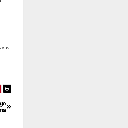
h
sze w
ego
ma