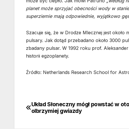
może być ciepło. Jak mówi Patruno
„według n
planet może sprzyjać obecności wody w stanie 
superziemie mają odpowiednie, wyjątkowo gęs
Szacuje się, że w Drodze Mlecznej jest około 
pulsary. Jak dotąd przebadano około 3000 puls
zbadany pulsar. W 1992 roku prof. Aleksande
historii egzoplanety.
Źródło: Netherlands Research School for Ast
Układ Słoneczny mógł powstać w ot
Nawigacja
olbrzymiej gwiazdy
wpisu