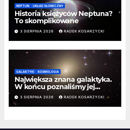
NEPTUN
UKŁAD SŁONECZNY
Historia księżyców Neptuna?
To skomplikowane
3 SIERPNIA 2026
RADEK KOSARZYCKI
GALAKTYKI
KOSMOLOGIA
Największa znana galaktyka.
W końcu poznaliśmy jej
faktyczne wymiary
3 SIERPNIA 2026
RADEK KOSARZYCKI