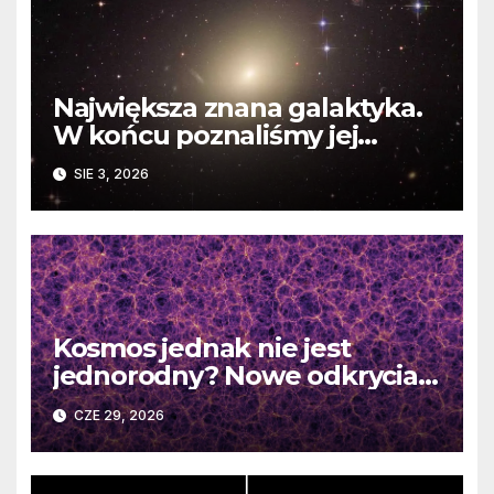
Największa znana galaktyka.
W końcu poznaliśmy jej
faktyczne wymiary
SIE 3, 2026
Kosmos jednak nie jest
jednorodny? Nowe odkrycia
DESI burzą fundamentalne
CZE 29, 2026
zasady kosmologii