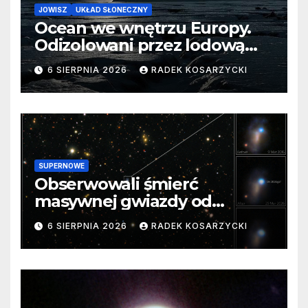
JOWISZ
UKŁAD SŁONECZNY
Ocean we wnętrzu Europy.
Odizolowani przez lodową
barierę
6 SIERPNIA 2026
RADEK KOSARZYCKI
SUPERNOWE
Obserwowali śmierć
masywnej gwiazdy od
samego początku. Niezwykle
6 SIERPNIA 2026
RADEK KOSARZYCKI
cenne dane