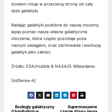
bowiem rotuje w przeciwną stroną niż cały
dysk galaktyki.
Badając galaktyki podobne do naszej możemy
lepiej poznać nasze własne galaktyczne
otoczenie, które często pozostaje poza
naszym zasięgiem, oraz zachowanie i ewolucję
galaktyk jako całości.
Źródło: ESA/Hubble & NASA/D. Milisavljevic
[AdSense-A]
Rozległy galaktyczny
Supermasywne
Nawigacja
kanibalizm w
czarne dziury mogą